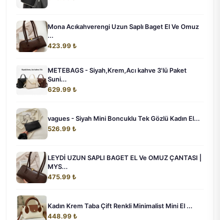
Mona Acıkahverengi Uzun Saplı Baget El Ve Omuz
...
423.99 ₺
METEBAGS - Siyah,Krem,Acı kahve 3'lü Paket
Suni...
629.99 ₺
vagues - Siyah Mini Boncuklu Tek Gözlü Kadın El...
526.99 ₺
LEYDİ UZUN SAPLI BAGET EL Ve OMUZ ÇANTASI |
MYS...
475.99 ₺
Kadın Krem Taba Çift Renkli Minimalist Mini El ...
448.99 ₺