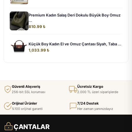
Premium Kadın Salaş Deri Dokulu Büyük Boy Omuz
...
810.99 ₺
Küçük Boy Kadın El ve Omuz Çantası Siyah, Taba ...
1,033.99 ₺
Güvenli Alışveriş
Ücretsiz Kargo
256-bit SSL koruması
2.000 TL üzeri siparişlerde
Orijinal Ürünler
7/24 Destek
%100 orijinal garanti
Her zaman yanınızdayız
ÇANTALAR