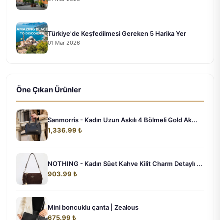
Türkiye'de Keşfedilmesi Gereken 5 Harika Yer
01 Mar 2026
Öne Çıkan Ürünler
Sanmorris - Kadın Uzun Askılı 4 Bölmeli Gold Ak...
1,336.99 ₺
NOTHING - Kadın Süet Kahve Kilit Charm Detaylı ...
903.99 ₺
Mini boncuklu çanta | Zealous
675.99 ₺