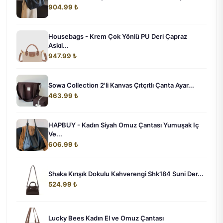
904.99 ₺
Housebags - Krem Çok Yönlü PU Deri Çapraz
Askıl...
947.99 ₺
Sowa Collection 2'li Kanvas Çıtçıtlı Çanta Ayar...
463.99 ₺
HAPBUY - Kadın Siyah Omuz Çantası Yumuşak Iç
Ve...
606.99 ₺
Shaka Kırışık Dokulu Kahverengi Shk184 Suni Der...
524.99 ₺
Lucky Bees Kadın El ve Omuz Çantası