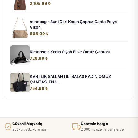
2,105.99 ₺
minebag - Suni Deri Kadın Çapraz Çanta Polya
Vizon
868.99 ₺
Rimense - Kadın Siyah El ve Omuz Çantası
726.99 ₺
KARTLIK SALLANTILI SALAŞ KADIN OMUZ
ÇANTASI EN4...
754.99 ₺
Güvenli Alışveriş
Ücretsiz Kargo
256-bit SSL koruması
2.000 TL üzeri siparişlerde