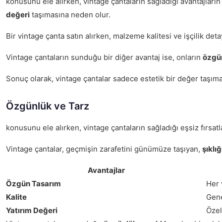
konusunu ele alırken, vintage çantaların sağladığı avantajları
değeri
taşımasına neden olur.
Bir vintage çanta satın alırken, malzeme kalitesi ve işçilik de
Vintage çantaların sunduğu bir diğer avantaj ise, onların
özgün
Sonuç olarak, vintage çantalar sadece estetik bir değer taşıma
Özgünlük ve Tarz
konusunu ele alırken, vintage çantaların sağladığı eşsiz fırsa
Vintage çantalar, geçmişin zarafetini günümüze taşıyan,
şıklığ
Avantajlar
Özgün Tasarım
Her 
Kalite
Gene
Yatırım Değeri
Özel