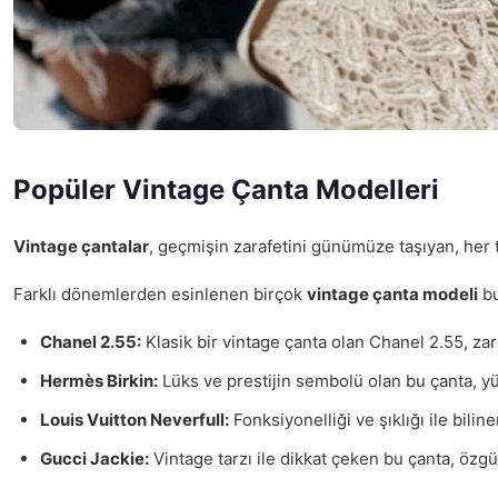
Popüler Vintage Çanta Modelleri
Vintage çantalar
, geçmişin zarafetini günümüze taşıyan, her 
Farklı dönemlerden esinlenen birçok
vintage çanta modeli
bu
Chanel 2.55:
Klasik bir vintage çanta olan Chanel 2.55, zari
Hermès Birkin:
Lüks ve prestijin sembolü olan bu çanta, yü
Louis Vuitton Neverfull:
Fonksiyonelliği ve şıklığı ile bil
Gucci Jackie:
Vintage tarzı ile dikkat çeken bu çanta, özg