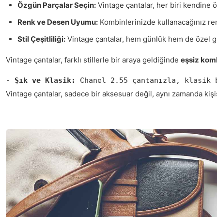
Özgün Parçalar Seçin:
Vintage çantalar, her biri kendine ö
Renk ve Desen Uyumu:
Kombinlerinizde kullanacağınız renk
Stil Çeşitliliği:
Vintage çantalar, hem günlük hem de özel günl
Vintage çantalar, farklı stillerle bir araya geldiğinde
eşsiz kom
- 
Şık ve Klasik:
 Chanel 2.55 çantanızla, klasik 
Vintage çantalar, sadece bir aksesuar değil, aynı zamanda kişi