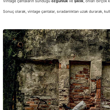
Vintage çantaların sunduğu
özgünlük
ve
şıklık
, onları birçok 
Sonuç olarak, vintage çantalar, sıradanlıktan uzak durarak, kul