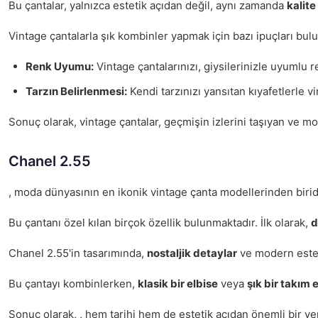
Bu çantalar, yalnızca estetik açıdan değil, aynı zamanda
kalite
Vintage çantalarla şık kombinler yapmak için bazı ipuçları bul
Renk Uyumu:
Vintage çantalarınızı, giysilerinizle uyuml
Tarzın Belirlenmesi:
Kendi tarzınızı yansıtan kıyafetlerle v
Sonuç olarak, vintage çantalar, geçmişin izlerini taşıyan ve m
Chanel 2.55
, moda dünyasının en ikonik vintage çanta modellerinden birid
Bu çantanı özel kılan birçok özellik bulunmaktadır. İlk olarak,
d
Chanel 2.55'in tasarımında,
nostaljik detaylar
ve modern esteti
Bu çantayı kombinlerken,
klasik bir elbise
veya
şık bir takım 
Sonuç olarak, , hem tarihi hem de estetik açıdan önemli bir yer