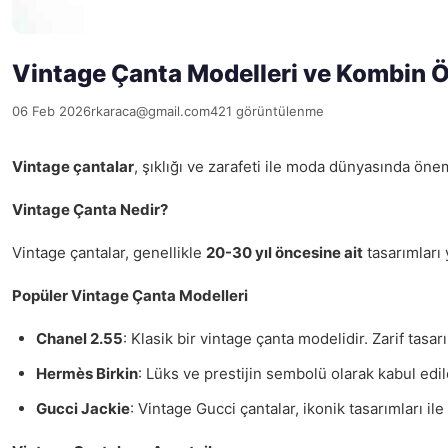
Vintage Çanta Modelleri ve Kombin Ö
06 Feb 2026
rkaraca@gmail.com
421 görüntülenme
Vintage çantalar
, şıklığı ve zarafeti ile moda dünyasında öne
Vintage Çanta Nedir?
Vintage çantalar, genellikle
20-30 yıl öncesine ait
tasarımları 
Popüler Vintage Çanta Modelleri
Chanel 2.55
: Klasik bir vintage çanta modelidir. Zarif tasa
Hermès Birkin
: Lüks ve prestijin sembolü olarak kabul edi
Gucci Jackie
: Vintage Gucci çantalar, ikonik tasarımları i