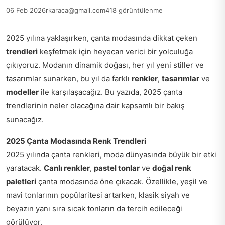
06 Feb 2026
rkaraca@gmail.com
418 görüntülenme
2025 yılına yaklaşırken, çanta modasında dikkat çeken
trendleri
keşfetmek için heyecan verici bir yolculuğa
çıkıyoruz. Modanın dinamik doğası, her yıl yeni stiller ve
tasarımlar sunarken, bu yıl da farklı
renkler
,
tasarımlar
ve
modeller
ile karşılaşacağız. Bu yazıda, 2025 çanta
trendlerinin neler olacağına dair kapsamlı bir bakış
sunacağız.
2025 Çanta Modasında Renk Trendleri
2025 yılında çanta renkleri, moda dünyasında büyük bir etki
yaratacak.
Canlı renkler
,
pastel tonlar
ve
doğal renk
paletleri
çanta modasında öne çıkacak. Özellikle, yeşil ve
mavi tonlarının popülaritesi artarken, klasik siyah ve
beyazın yanı sıra sıcak tonların da tercih edileceği
görülüyor.