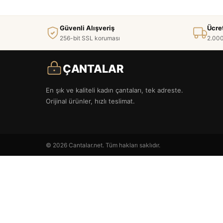
Güvenli Alışveriş
Ücre
256-bit SSL koruması
2.000
ÇANTALAR
En şık ve kaliteli kadın çantaları, tek adreste.
Orijinal ürünler, hızlı teslimat.
© 2026 Cantalar.net. Tüm hakları saklıdır.