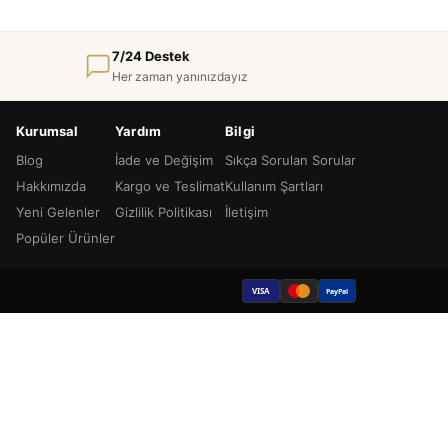
7/24 Destek
Her zaman yanınızdayız
Kurumsal
Yardım
Bilgi
Blog
İade ve Değişim
Sıkça Sorulan Sorular
Hakkımızda
Kargo ve Teslimat
Kullanım Şartları
Yeni Gelenler
Gizlilik Politikası
İletişim
Popüler Ürünler
VISA
PayPal