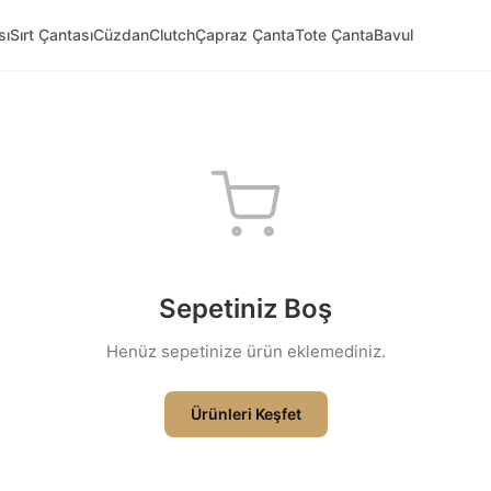
sı
Sırt Çantası
Cüzdan
Clutch
Çapraz Çanta
Tote Çanta
Bavul
Sepetiniz Boş
Henüz sepetinize ürün eklemediniz.
Ürünleri Keşfet