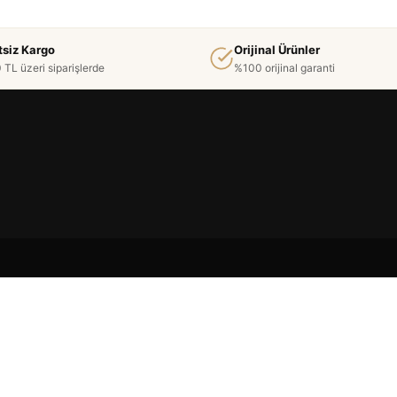
tsiz Kargo
Orijinal Ürünler
 TL üzeri siparişlerde
%100 orijinal garanti