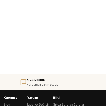
7/24 Destek
Her zaman yanınızdayız
Kurumsal
Yardım
Bilgi
Blog
İade ve Değişim
Sıkça Sorulan Sorular