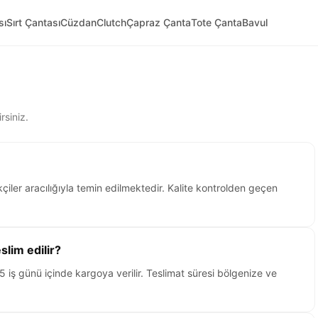
sı
Sırt Çantası
Cüzdan
Clutch
Çapraz Çanta
Tote Çanta
Bavul
rsiniz.
çiler aracılığıyla temin edilmektedir. Kalite kontrolden geçen
slim edilir?
5 iş günü içinde kargoya verilir. Teslimat süresi bölgenize ve