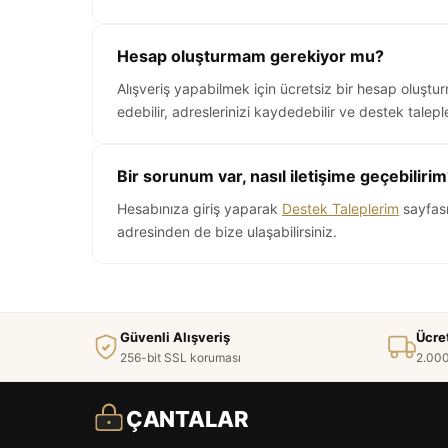
Hesap oluşturmam gerekiyor mu?
Alışveriş yapabilmek için ücretsiz bir hesap oluştu
edebilir, adreslerinizi kaydedebilir ve destek taleple
Bir sorunum var, nasıl iletişime geçebiliri
Hesabınıza giriş yaparak
Destek Taleplerim
sayfası
adresinden de bize ulaşabilirsiniz.
Güvenli Alışveriş
Ücre
256-bit SSL koruması
2.000
ÇANTALAR