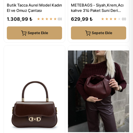
Butik Tacca Aurel Model Kadın
METEBAGS - Siyah,Krem,Acı
El ve Omuz Çantası
kahve 3'lü Paket Suni Deri
Fular Detaylı Omuz& El Ç...
1.308,99 ₺
629,99 ₺
★★★★★
(0)
★★★★★
(0)
Sepete Ekle
Sepete Ekle