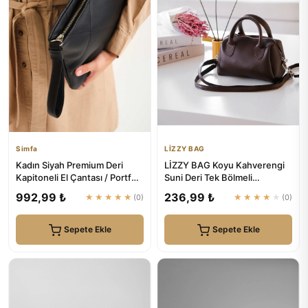
Simfa
LİZZY BAG
Kadın Siyah Premium Deri
LİZZY BAG Koyu Kahverengi
Kapitoneli El Çantası / Portföy
Suni Deri Tek Bölmeli
| Simfa
Fermuarlı Ayarlanabilir Askıl...
992,99 ₺
236,99 ₺
★★★★★
(0)
★★★★★
(0)
Sepete Ekle
Sepete Ekle