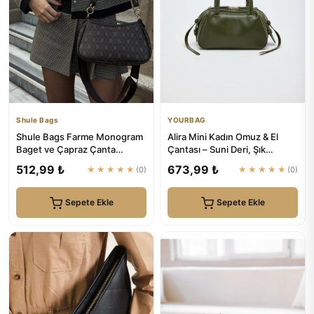
Shule Bags
YOURBAG
Shule Bags Farme Monogram
Alira Mini Kadın Omuz & El
Baget ve Çapraz Çanta
Çantası – Suni Deri, Şık
Kahverengi
Tasarım (20×12×10 cm) | Y...
512,99 ₺
673,99 ₺
★★★★★
(0)
★★★★★
(0)
Sepete Ekle
Sepete Ekle