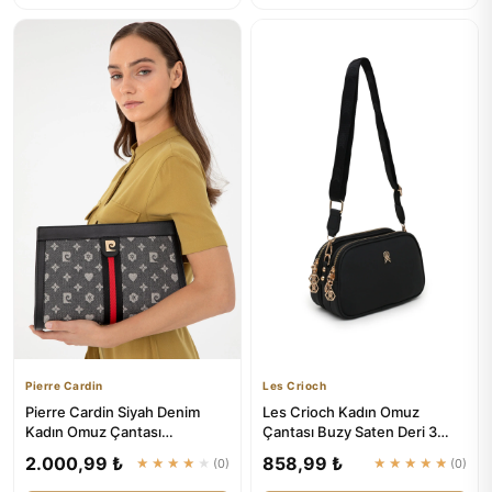
Pierre Cardin
Les Crioch
Pierre Cardin Siyah Denim
Les Crioch Kadın Omuz
Kadın Omuz Çantası
Çantası Buzy Saten Deri 3
05PO24K1982
Bölmeli Ayarlanabilir Askılı ...
2.000,99 ₺
858,99 ₺
★★★★★
(0)
★★★★★
(0)