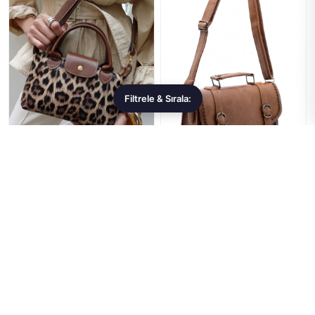
Filtrele & Sırala:
Housebags
Jasmin
Leopar Desenli PU Deri Kadın
Taba Bayan Çanta El & Omuz
Çapraz Askılı Çanta |
Askılı Model | Jasmin
Housebags
728,99 ₺
1.136,99 ₺
★★★★★
(0)
★★★★★
(0)
Sepete Ekle
Sepete Ekle