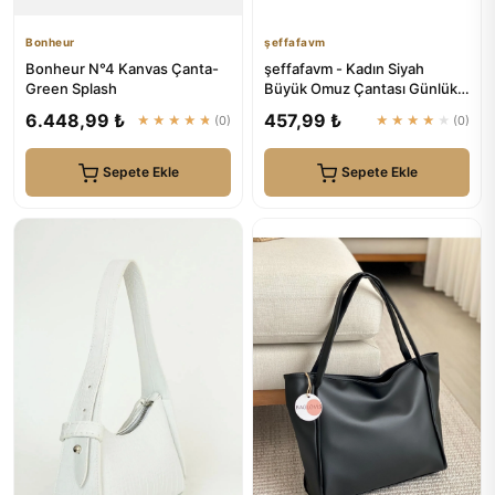
Bonheur
şeffafavm
Bonheur N°4 Kanvas Çanta-
şeffafavm - Kadın Siyah
Green Splash
Büyük Omuz Çantası Günlük-
Spor
6.448,99 ₺
457,99 ₺
★★★★★
(0)
★★★★★
(0)
Sepete Ekle
Sepete Ekle