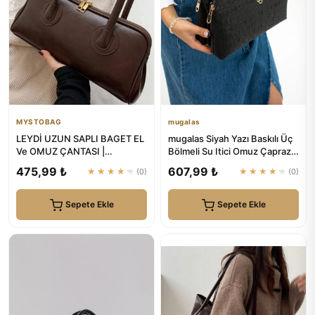
MYSTOBAG
mugalas
LEYDİ UZUN SAPLI BAGET EL
mugalas Siyah Yazı Baskılı Üç
Ve OMUZ ÇANTASI |
Bölmeli Su Itici Omuz Çapraz
MYSTOBAG
Askılı Kaliteli Çanta
475,99 ₺
607,99 ₺
★★★★★
(0)
★★★★★
(0)
Sepete Ekle
Sepete Ekle