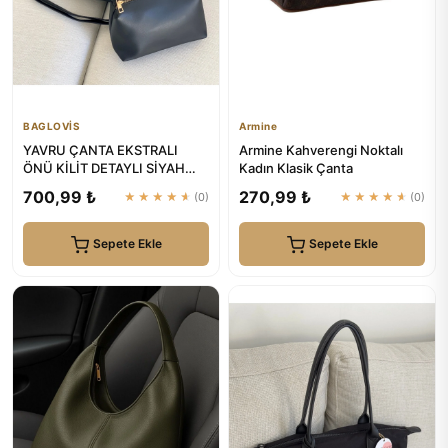
BAGLOVİS
Armine
YAVRU ÇANTA EKSTRALI
Armine Kahverengi Noktalı
ÖNÜ KİLİT DETAYLI SİYAH
Kadın Klasik Çanta
KADIN OMUZ ÇANTASI |
700,99 ₺
270,99 ₺
★★★★★
(0)
★★★★★
(0)
BAGLOVİS
Sepete Ekle
Sepete Ekle