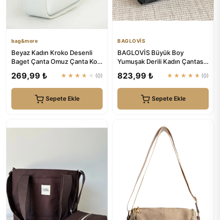
bag&more
BAGLOVİS
Beyaz Kadın Kroko Desenli
BAGLOVİS Büyük Boy
Baget Çanta Omuz Çanta Kol
Yumuşak Derili Kadın Çantası
Çanta Kadın Çanta | bag&...
En42 Uzn28
269,99 ₺
823,99 ₺
★★★★★
(0)
★★★★★
(0)
Sepete Ekle
Sepete Ekle