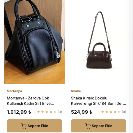
Mortanya
Shaka
Mortanya - Zerova Çok
Shaka Kırışık Dokulu
Kullanışlı Kadın Sırt El ve
Kahverengi Shk184 Suni Deri
Omuz Çantası
,Fermuarlı Tek Bölmeli ,Askı...
1.012,99 ₺
524,99 ₺
★★★★★
(0)
★★★★★
(0)
Sepete Ekle
Sepete Ekle