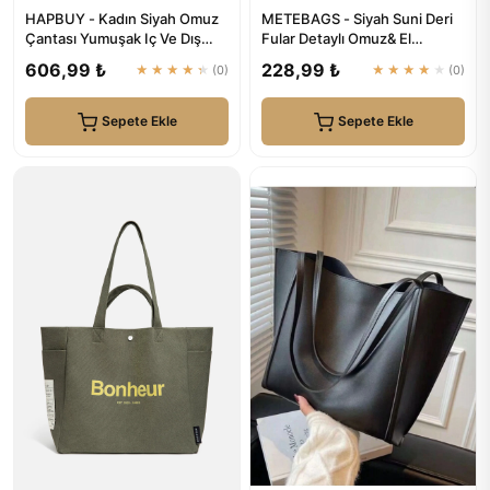
HAPBUY - Kadın Siyah Omuz
METEBAGS - Siyah Suni Deri
Çantası Yumuşak Iç Ve Dış
Fular Detaylı Omuz& El
Dokulu Kaliteli Işçilik V...
Çantası
606,99 ₺
228,99 ₺
★★★★★
(0)
★★★★★
(0)
Sepete Ekle
Sepete Ekle