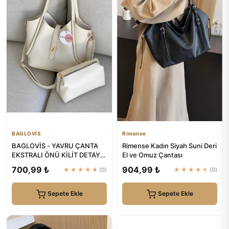
BAGLOVİS
Rimense
BAGLOVİS - YAVRU ÇANTA
Rimense Kadın Siyah Suni Deri
EKSTRALI ÖNÜ KİLİT DETAYLI
El ve Omuz Çantası
KREM KADIN OMUZ ÇANTASI
700,99 ₺
904,99 ₺
★★★★★
(0)
★★★★★
(0)
Sepete Ekle
Sepete Ekle