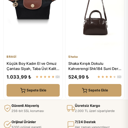
BRAGİ
Shaka
Küçük Boy Kadın El ve Omuz
Shaka Kırışık Dokulu
Çantası Siyah, Taba Üst Kalite
Kahverengi Shk184 Suni Deri
| BRAGİ
,Fermuarlı Tek Bölmeli ,Askı...
1.033,99 ₺
524,99 ₺
★★★★★
(0)
★★★★★
(0)
Sepete Ekle
Sepete Ekle
Güvenli Alışveriş
Ücretsiz Kargo
256-bit SSL koruması
2.000 TL üzeri siparişlerde
Orijinal Ürünler
7/24 Destek
%100 orijinal garanti
Her zaman yanınızdayız