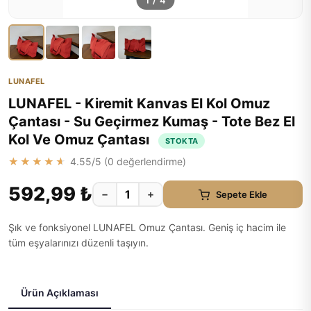
1
/
4
LUNAFEL
LUNAFEL - Kiremit Kanvas El Kol Omuz
Çantası - Su Geçirmez Kumaş - Tote Bez El
Kol Ve Omuz Çantası
STOKTA
★★★★★
4.55
/5 (
0
değerlendirme)
592,99 ₺
−
+
Sepete Ekle
Şık ve fonksiyonel LUNAFEL Omuz Çantası. Geniş iç hacim ile
tüm eşyalarınızı düzenli taşıyın.
Ürün Açıklaması