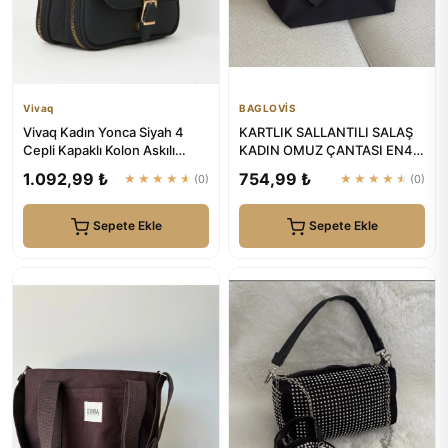
Vivaq
BAGLOVİS
Vivaq Kadın Yonca Siyah 4
KARTLIK SALLANTILI SALAŞ
Cepli Kapaklı Kolon Askılı
KADIN OMUZ ÇANTASI EN42
Fermuar ve Çıt Çıt Kapam...
BOY28 | BAGLOVİS
1.092,99 ₺
754,99 ₺
★★★★★
(0)
★★★★★
(0)
Sepete Ekle
Sepete Ekle