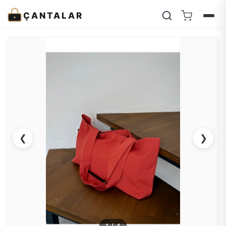
ÇANTALAR
❮
❯