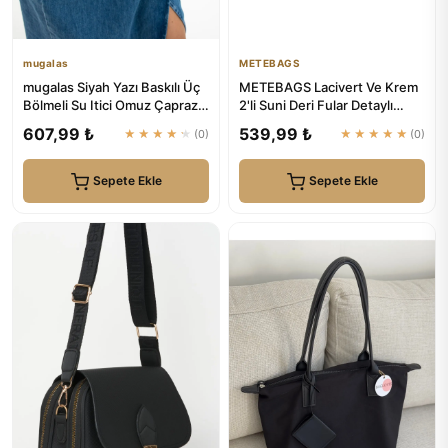
mugalas
METEBAGS
mugalas Siyah Yazı Baskılı Üç
METEBAGS Lacivert Ve Krem
Bölmeli Su Itici Omuz Çapraz
2'li Suni Deri Fular Detaylı
Askılı Kaliteli Çanta
Omuz& El Çantası
607,99 ₺
539,99 ₺
★★★★★
(0)
★★★★★
(0)
Sepete Ekle
Sepete Ekle