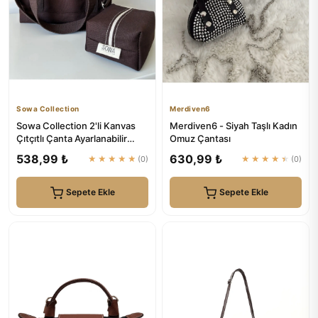
Sowa Collection
Merdiven6
Sowa Collection 2'li Kanvas
Merdiven6 - Siyah Taşlı Kadın
Çıtçıtlı Çanta Ayarlanabilir
Omuz Çantası
Çapraz Askılı Kadın ...
538,99 ₺
630,99 ₺
★★★★★
(0)
★★★★★
(0)
Sepete Ekle
Sepete Ekle