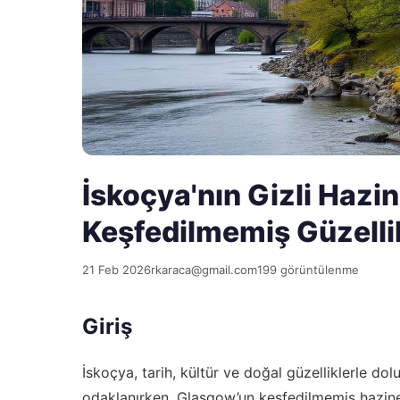
İskoçya'nın Gizli Hazi
Keşfedilmemiş Güzellik
21 Feb 2026
rkaraca@gmail.com
199 görüntülenme
Giriş
İskoçya, tarih, kültür ve doğal güzelliklerle do
odaklanırken, Glasgow’un keşfedilmemiş hazinele