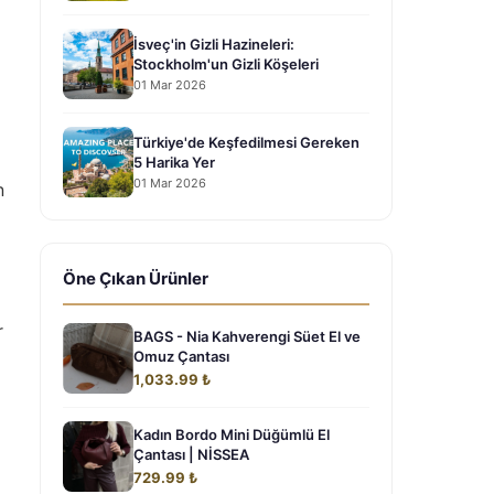
İsveç'in Gizli Hazineleri:
Stockholm'un Gizli Köşeleri
01 Mar 2026
Türkiye'de Keşfedilmesi Gereken
5 Harika Yer
01 Mar 2026
n
Öne Çıkan Ürünler
r
BAGS - Nia Kahverengi Süet El ve
Omuz Çantası
1,033.99 ₺
Kadın Bordo Mini Düğümlü El
Çantası | NİSSEA
729.99 ₺