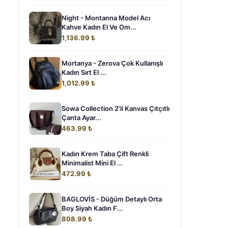
Night - Montanna Model Acı
Kahve Kadın El Ve Om...
1,136.99 ₺
Mortanya - Zerova Çok Kullanışlı
Kadın Sırt El ...
1,012.99 ₺
Sowa Collection 2'li Kanvas Çıtçıtlı
Çanta Ayar...
463.99 ₺
Kadın Krem Taba Çift Renkli
Minimalist Mini El ...
472.99 ₺
BAGLOVİS - Düğüm Detaylı Orta
Boy Siyah Kadın F...
808.99 ₺