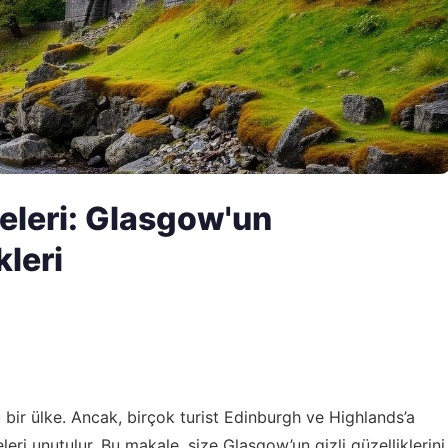
neleri: Glasgow'un
leri
lu bir ülke. Ancak, birçok turist Edinburgh ve Highlands’a
ri unutulur. Bu makale, size Glasgow’un gizli güzelliklerini