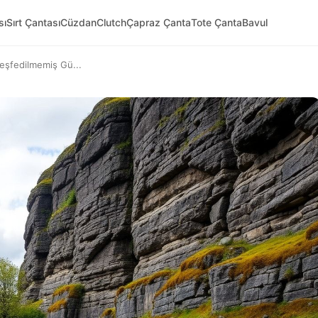
sı
Sırt Çantası
Cüzdan
Clutch
Çapraz Çanta
Tote Çanta
Bavul
Keşfedilmemiş Gü...