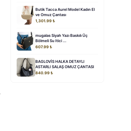
Butik Tacca Aurel Model Kadın El
ve Omuz Çantası
1,301.99 ₺
mugalas Siyah Yazı Baskılı Üç
Bölmeli Su Itici ...
607.99 ₺
BAGLOVİS HALKA DETAYLI
ASTARLI SALAŞ OMUZ ÇANTASI
840.99 ₺
.