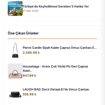
Türkiye'de Keşfedilmesi Gereken 5 Harika Yer
01 Mar 2026
Öne Çıkan Ürünler
Pierre Cardin Siyah Kadın Çapraz Omuz Çantası 0...
2,386.99 ₺
Housebags - Krem Çok Yönlü PU Deri Çapraz
Askıl...
947.99 ₺
LAUGH BAG Zincir Detaylı El Ve Omuz Çantası
526.99 ₺