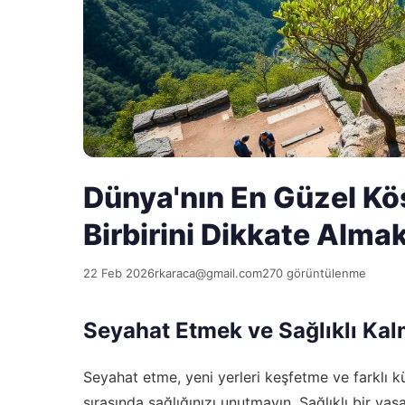
Dünya'nın En Güzel Köş
Birbirini Dikkate Alma
22 Feb 2026
rkaraca@gmail.com
270 görüntülenme
Seyahat Etmek ve Sağlıklı Ka
Seyahat etme, yeni yerleri keşfetme ve farklı kü
sırasında sağlığınızı unutmayın. Sağlıklı bir yaş