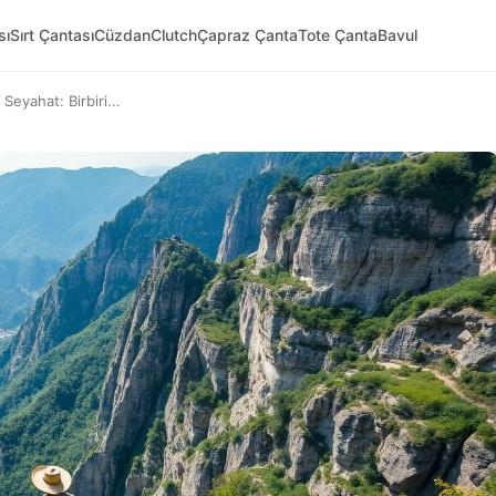
sı
Sırt Çantası
Cüzdan
Clutch
Çapraz Çanta
Tote Çanta
Bavul
eyahat: Birbiri...