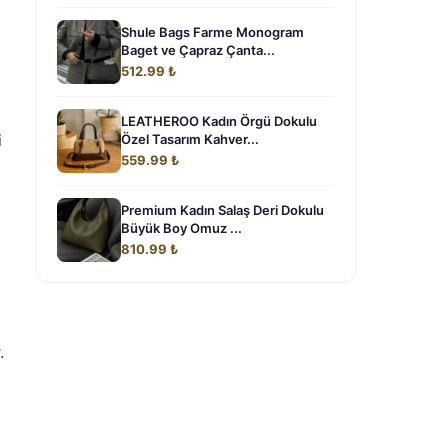
Shule Bags Farme Monogram
Baget ve Çapraz Çanta...
512.99 ₺
LEATHEROO Kadın Örgü Dokulu
i
Özel Tasarım Kahver...
559.99 ₺
Premium Kadın Salaş Deri Dokulu
Büyük Boy Omuz ...
810.99 ₺
.