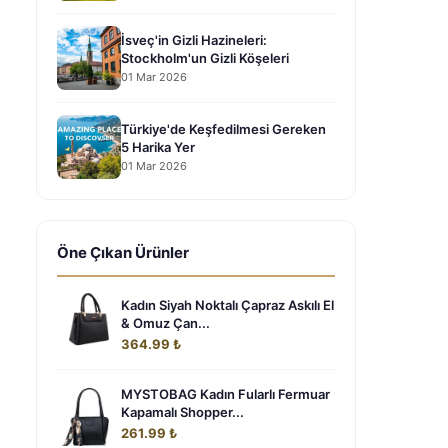
İsveç'in Gizli Hazineleri:
Stockholm'un Gizli Köşeleri
01 Mar 2026
Türkiye'de Keşfedilmesi Gereken
5 Harika Yer
01 Mar 2026
Öne Çıkan Ürünler
Kadın Siyah Noktalı Çapraz Askılı El
& Omuz Çan...
364.99 ₺
MYSTOBAG Kadın Fularlı Fermuar
Kapamalı Shopper...
261.99 ₺