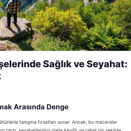
elerinde Sağlık ve Seyahat:
k
lmak Arasında Denge
ltürlerle tanışma fırsatları sunar. Ancak, bu maceralar
am tarzı, seyahatlerinizi daha keyifli ve rahat bir şekilde