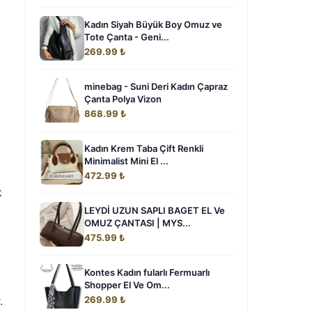
Kadın Siyah Büyük Boy Omuz ve
Tote Çanta - Geni...
269.99 ₺
minebag - Suni Deri Kadın Çapraz
Çanta Polya Vizon
868.99 ₺
Kadın Krem Taba Çift Renkli
Minimalist Mini El ...
472.99 ₺
k
LEYDİ UZUN SAPLI BAGET EL Ve
OMUZ ÇANTASI | MYS...
475.99 ₺
Kontes Kadın fularlı Fermuarlı
Shopper El Ve Om...
.
269.99 ₺