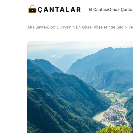
ÇANTALAR
El Çantası
Omuz Çanta
Ana Sayfa
›
Blog
›
Dünya'nın En Güzel Köşelerinde Sağlık ve S