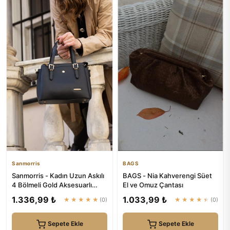
Sanmorris
BAGS
Sanmorris - Kadın Uzun Askılı
BAGS - Nia Kahverengi Süet
4 Bölmeli Gold Aksesuarlı
El ve Omuz Çantası
Sade Şık Siyah Mat Om...
1.336,99 ₺
1.033,99 ₺
★★★★★
(0)
★★★★★
(0)
Sepete Ekle
Sepete Ekle