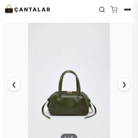
ÇANTALAR
❮
❯