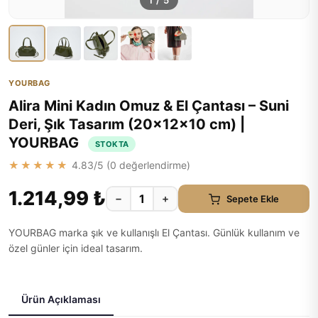
1
/
5
YOURBAG
Alira Mini Kadın Omuz & El Çantası – Suni
Deri, Şık Tasarım (20×12×10 cm) |
YOURBAG
STOKTA
★★★★★
4.83
/5 (
0
değerlendirme)
1.214,99 ₺
−
+
Sepete Ekle
YOURBAG marka şık ve kullanışlı El Çantası. Günlük kullanım ve
özel günler için ideal tasarım.
Ürün Açıklaması