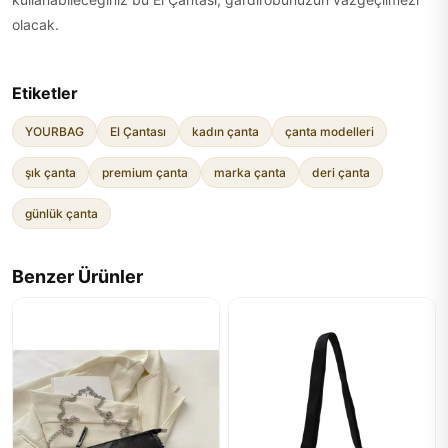
olacak.
Etiketler
YOURBAG
El Çantası
kadın çanta
çanta modelleri
şık çanta
premium çanta
marka çanta
deri çanta
günlük çanta
Benzer Ürünler