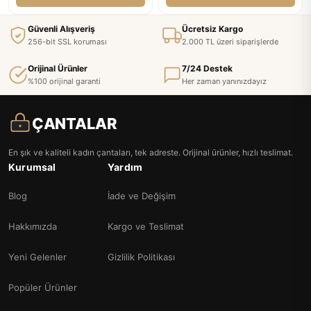
Güvenli Alışveriş
Ücretsiz Kargo
256-bit SSL koruması
2.000 TL üzeri siparişlerde
Orijinal Ürünler
7/24 Destek
%100 orijinal garanti
Her zaman yanınızdayız
ÇANTALAR
En şık ve kaliteli kadın çantaları, tek adreste. Orijinal ürünler, hızlı teslimat.
Kurumsal
Yardım
Blog
İade ve Değişim
Hakkımızda
Kargo ve Teslimat
Yeni Gelenler
Gizlilik Politikası
Popüler Ürünler