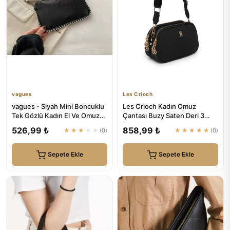
vagues
Les Crioch
vagues - Siyah Mini Boncuklu
Les Crioch Kadın Omuz
Tek Gözlü Kadın El Ve Omuz
Çantası Buzy Saten Deri 3
Çanta
Bölmeli Ayarlanabilir Askılı ...
526,99 ₺
858,99 ₺
★★★★★
(0)
★★★★★
(0)
Sepete Ekle
Sepete Ekle