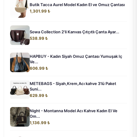
Butik Tacca Aurel Model Kadın El ve Omuz Çantası
1,301.99 ₺
Sowa Collection 2'li Kanvas Çıtçıtlı Çanta Ayar...
538.99 ₺
HAPBUY - Kadın Siyah Omuz Çantası Yumuşak Iç
Ve...
606.99 ₺
METEBAGS - Siyah,Krem,Acı kahve 3'lü Paket
Suni...
629.99 ₺
Night - Montanna Model Acı Kahve Kadın El Ve
Om...
1,136.99 ₺