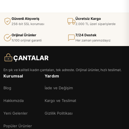
Güvenli Alışveriş
Ücretsiz Kargo
256-bit SSL koruması
2.000 TL üzeri siparişlerde
Orijinal Ürünler
7/24 Destek
%100 orijinal garanti
Her zaman yanınızdayız
ÇANTALAR
En şık ve kaliteli kadın çantaları, tek adreste. Orijinal ürünler, hızlı teslimat.
Kurumsal
Yardım
Blog
İade ve Değişim
Hakkımızda
Kargo ve Teslimat
Yeni Gelenler
Gizlilik Politikası
Popüler Ürünler