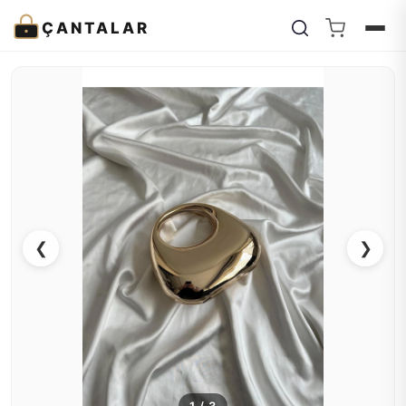
ÇANTALAR
❮
❯