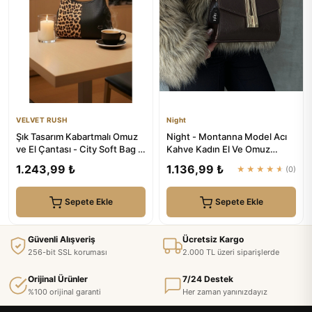
VELVET RUSH
Night
Şık Tasarım Kabartmalı Omuz
Night - Montanna Model Acı
ve El Çantası - City Soft Bag |
Kahve Kadın El Ve Omuz
VELVET RUSH
Çantası
1.243,99 ₺
1.136,99 ₺
★★★★★
(0)
Sepete Ekle
Sepete Ekle
Güvenli Alışveriş
Ücretsiz Kargo
256-bit SSL koruması
2.000 TL üzeri siparişlerde
Orijinal Ürünler
7/24 Destek
%100 orijinal garanti
Her zaman yanınızdayız