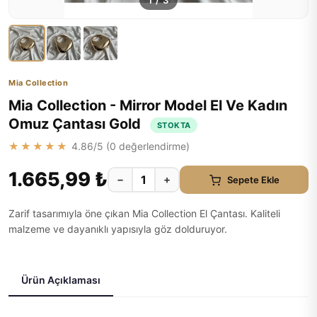
1
/
3
Mia Collection
Mia Collection - Mirror Model El Ve Kadın
Omuz Çantası Gold
STOKTA
★★★★★
4.86
/5 (
0
değerlendirme)
1.665,99 ₺
−
+
Sepete Ekle
Zarif tasarımıyla öne çıkan Mia Collection El Çantası. Kaliteli
malzeme ve dayanıklı yapısıyla göz dolduruyor.
Ürün Açıklaması