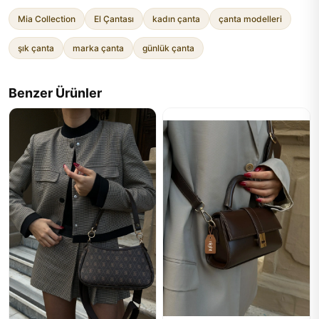
Mia Collection
El Çantası
kadın çanta
çanta modelleri
şık çanta
marka çanta
günlük çanta
Benzer Ürünler