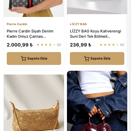
Pierre Cardin
LİZZY BAG
Pierre Cardin Siyah Denim
LİZZY BAG Koyu Kahverengi
Kadın Omuz Çantası
Suni Deri Tek Bölmeli
05PO24K1982
Fermuarlı Ayarlanabilir Askıl...
2.000,99 ₺
236,99 ₺
★★★★★
(0)
★★★★★
(0)
Sepete Ekle
Sepete Ekle