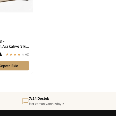
 -
,Acı kahve 3'lü
 Deri Fular
 ₺
★★★★★
(0)
uz& El Ç...
Sepete Ekle
7/24 Destek
Her zaman yanınızdayız