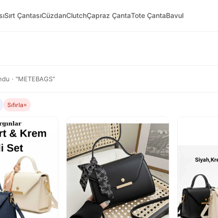
sı
Sırt Çantası
Cüzdan
Clutch
Çapraz Çanta
Tote Çanta
Bavul
ndu · "METEBAGS"
Sıfırla
×