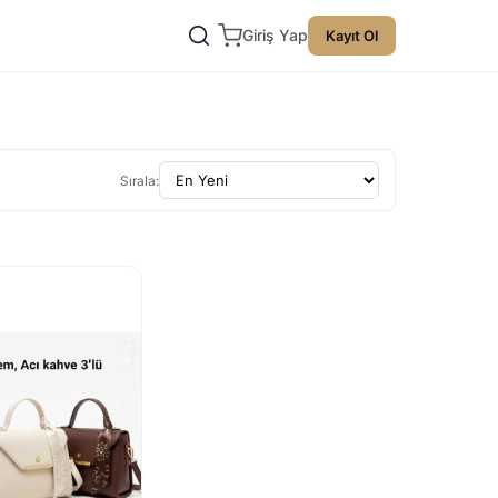
Giriş Yap
Kayıt Ol
Sırala: