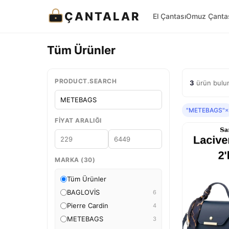
ÇANTALAR
El Çantası
Omuz Çanta
Tüm Ürünler
PRODUCT.SEARCH
3
ürün bulu
"METEBAGS"
×
FIYAT ARALIĞI
MARKA (30)
Tüm Ürünler
BAGLOVİS
6
Pierre Cardin
4
METEBAGS
3