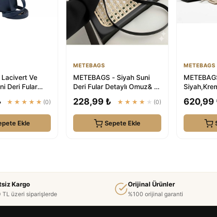
METEBAGS
METEBAGS
acivert Ve
METEBAGS - Siyah Suni
METEBAGS
ni Deri Fular
Deri Fular Detaylı Omuz& El
Siyah,Krem
z& El Çantası
Çantası
Paket Suni
₺
228,99 ₺
620,99
★★★★★
(0)
★★★★★
(0)
Detaylı Om
epete Ekle
Sepete Ekle
tsiz Kargo
Orijinal Ürünler
 TL üzeri siparişlerde
%100 orijinal garanti