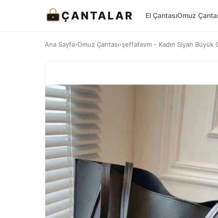
ÇANTALAR
El Çantası
Omuz Çanta
Ana Sayfa
›
Omuz Çantası
›
şeffafavm - Kadın Siyah Büyük 