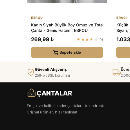
EBROU
BRAGİ
Kadın Siyah Büyük Boy Omuz ve Tote
Küçük 
Çanta - Geniş Hacim | EBROU
Siyah, 
269,99 ₺
1.033
★★★★★
(0)
Sepete Ekle
Güvenli Alışveriş
Ücre
256-bit SSL koruması
2.000
ÇANTALAR
En şık ve kaliteli kadın çantaları, tek adreste.
Orijinal ürünler, hızlı teslimat.