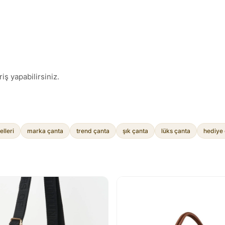
iş yapabilirsiniz.
lleri
marka çanta
trend çanta
şık çanta
lüks çanta
hediye