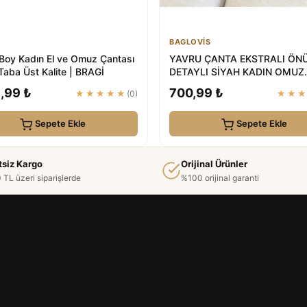
BAGLOVİS
Boy Kadın El ve Omuz Çantası
YAVRU ÇANTA EKSTRALI ÖNÜ
Taba Üst Kalite | BRAGİ
DETAYLI SİYAH KADIN OMUZ
ÇANTASI | BAGLOVİS
,99 ₺
700,99 ₺
★★★★★
(0)
★★
Sepete Ekle
Sepete Ekle
tsiz Kargo
Orijinal Ürünler
 TL üzeri siparişlerde
%100 orijinal garanti