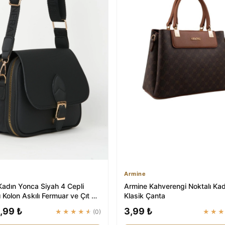
Armine
Kadın Yonca Siyah 4 Cepli
Armine Kahverengi Noktalı Kad
 Kolon Askılı Fermuar ve Çıt Çıt
Klasik Çanta
..
,99 ₺
3,99 ₺
★★★★★
(0)
★★