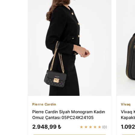
Pierre Cardin
Vivaq
Pierre Cardin Siyah Monogram Kadın
Vivaq 
Omuz Çantası 05PC24K24105
Kapaklı
Kapam.
2.948,99 ₺
1.092
★★★★★
(0)