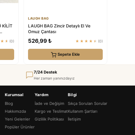
LAUGH BAG
 KİLİT
LAUGH BAG Zincir Detaylı El Ve
Omuz Çantası
526,99 ₺
★★★
(0)
★★★★★
(0)
Sepete Ekle
7/24 Destek
Her zaman yanınızdayız
Kurumsal
Yardım
Bilgi
Blog
İade ve Değişim
Sıkça Sorulan Sorular
Hakkımızda
Kargo ve Teslimat
Kullanım Şartları
Yeni Gelenler
Gizlilik Politikası
İletişim
Popüler Ürünler