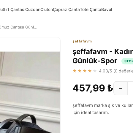
sı
Sırt Çantası
Cüzdan
Clutch
Çapraz Çanta
Tote Çanta
Bavul
Omuz Çantası Günl...
şeffafavm
şeffafavm - Kadı
Günlük-Spor
STO
★★★★★
4.03
/5 (
0
değerle
457,99 ₺
−
şeffafavm marka şık ve kulla
için ideal tasarım.