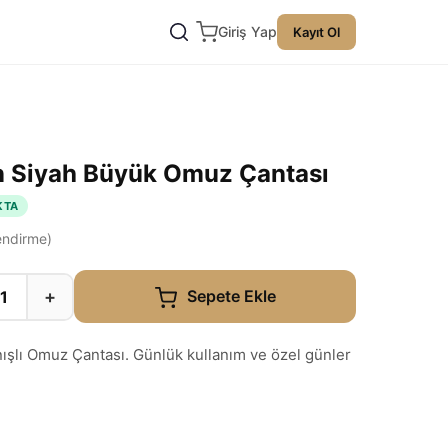
Giriş Yap
Kayıt Ol
n Siyah Büyük Omuz Çantası
KTA
ndirme)
+
Sepete Ekle
nışlı Omuz Çantası. Günlük kullanım ve özel günler