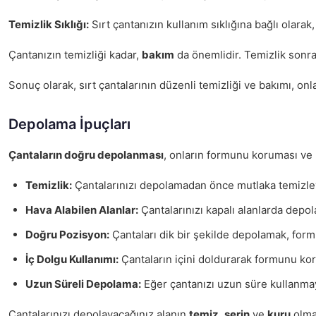
Temizlik Sıklığı:
Sırt çantanızın kullanım sıklığına bağlı olarak
Çantanızın temizliği kadar,
bakım
da önemlidir. Temizlik sonr
Sonuç olarak, sırt çantalarının düzenli temizliği ve bakımı, onl
Depolama İpuçları
Çantaların doğru depolanması
, onların formunu koruması ve 
Temizlik:
Çantalarınızı depolamadan önce mutlaka temizleyin
Hava Alabilen Alanlar:
Çantalarınızı kapalı alanlarda depo
Doğru Pozisyon:
Çantaları dik bir şekilde depolamak, formu
İç Dolgu Kullanımı:
Çantaların içini doldurarak formunu kor
Uzun Süreli Depolama:
Eğer çantanızı uzun süre kullanmaya
Çantalarınızı depolayacağınız alanın
temiz
,
serin
ve
kuru
olmas