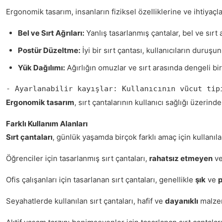
Ergonomik tasarım, insanların fiziksel özelliklerine ve ihtiyaçl
Bel ve Sırt Ağrıları:
Yanlış tasarlanmış çantalar, bel ve sırt a
Postür Düzeltme:
İyi bir sırt çantası, kullanıcıların duruş
Yük Dağılımı:
Ağırlığın omuzlar ve sırt arasında dengeli bir 
- Ayarlanabilir kayışlar: Kullanıcının vücut tip
Ergonomik tasarım
, sırt çantalarının kullanıcı sağlığı üzer
Farklı Kullanım Alanları
Sırt çantaları
, günlük yaşamda birçok farklı amaç için kullanıla
Öğrenciler için tasarlanmış sırt çantaları,
rahatsız etmeyen
v
Ofis çalışanları için tasarlanan sırt çantaları, genellikle
şık
ve
p
Seyahatlerde kullanılan sırt çantaları, hafif ve
dayanıklı
malzem