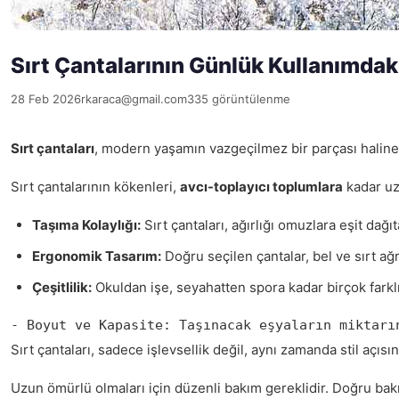
Sırt Çantalarının Günlük Kullanımdaki
28 Feb 2026
rkaraca@gmail.com
335 görüntülenme
Sırt çantaları
, modern yaşamın vazgeçilmez bir parçası haline ge
Sırt çantalarının kökenleri,
avcı-toplayıcı toplumlara
kadar uza
Taşıma Kolaylığı:
Sırt çantaları, ağırlığı omuzlara eşit dağı
Ergonomik Tasarım:
Doğru seçilen çantalar, bel ve sırt ağrı
Çeşitlilik:
Okuldan işe, seyahatten spora kadar birçok farklı 
- Boyut ve Kapasite: Taşınacak eşyaların miktarı
Sırt çantaları, sadece işlevsellik değil, aynı zamanda stil açısı
Uzun ömürlü olmaları için düzenli bakım gereklidir. Doğru bak