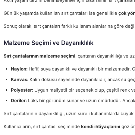
Aktif yaşam tarzını benimseyenler için tasarlanan sırt çantaları,
Günlük yaşamda kullanılan sırt çantaları ise genellikle
çok yön
Sonuç olarak, sırt çantaları farklı kullanım alanlarına göre de
Malzeme Seçimi ve Dayanıklılık
Sırt çantalarının malzeme seçimi
, çantanın dayanıklılığı ve 
Naylon:
Hafif, suya dayanıklı ve dayanıklı bir malzemedir. Ge
Kanvas:
Kalın dokusu sayesinde dayanıklıdır, ancak su geçi
Polyester:
Uygun maliyetli bir seçenek olup, çeşitli renk ve 
Deriler:
Lüks bir görünüm sunar ve uzun ömürlüdür. Ancak, b
Sırt çantalarının dayanıklılığı, uzun süreli kullanımlarda büyük 
Kullanıcıların, sırt çantası seçiminde
kendi ihtiyaçlarını
göz ön