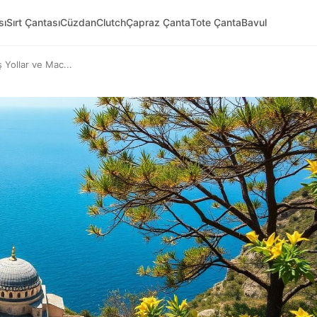
sı
Sırt Çantası
Cüzdan
Clutch
Çapraz Çanta
Tote Çanta
Bavul
ş Yollar ve Mac...