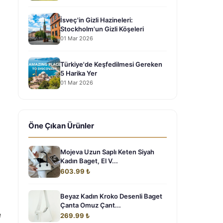
İsveç'in Gizli Hazineleri:
Stockholm'un Gizli Köşeleri
01 Mar 2026
Türkiye'de Keşfedilmesi Gereken
5 Harika Yer
01 Mar 2026
Öne Çıkan Ürünler
Mojeva Uzun Saplı Keten Siyah
Kadın Baget, El V...
603.99 ₺
Beyaz Kadın Kroko Desenli Baget
Çanta Omuz Çant...
e
269.99 ₺