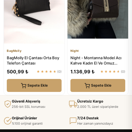
BagMolly
Night
BagMolly El Çantası Orta Boy
Night - Montanna Model Acı
Telefon Çantası
Kahve Kadın El Ve Omuz
Çantası
500,99 ₺
1.136,99 ₺
★★★★★
(0)
★★★★★
(0)
Sepete Ekle
Sepete Ekle
Güvenli Alışveriş
Ücretsiz Kargo
256-bit SSL koruması
2.000 TL üzeri siparişlerde
Orijinal Ürünler
7/24 Destek
%100 orijinal garanti
Her zaman yanınızdayız