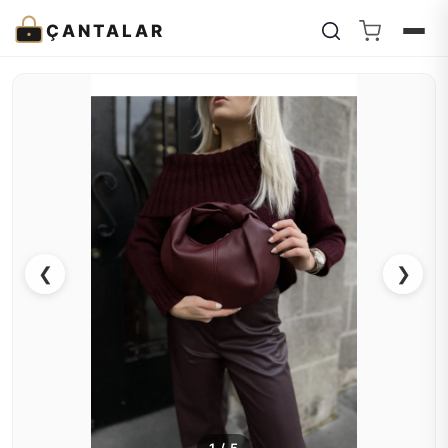
ÇANTALAR
❮
❯