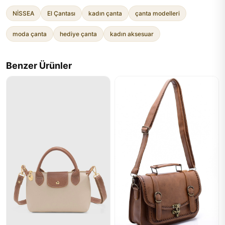
NİSSEA
El Çantası
kadın çanta
çanta modelleri
moda çanta
hediye çanta
kadın aksesuar
Benzer Ürünler