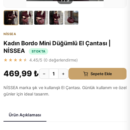
1
/
5
NİSSEA
Kadın Bordo Mini Düğümlü El Çantası |
NİSSEA
STOKTA
★★★★★
4.45
/5 (
0
değerlendirme)
469,99 ₺
−
+
Sepete Ekle
NİSSEA marka şık ve kullanışlı El Çantası. Günlük kullanım ve özel
günler için ideal tasarım.
Ürün Açıklaması