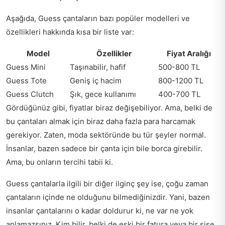
Aşağıda, Guess çantaların bazı popüler modelleri ve
özellikleri hakkında kısa bir liste var:
Model
Özellikler
Fiyat Aralığı
Guess Mini
Taşınabilir, hafif
500-800 TL
Guess Tote
Geniş iç hacim
800-1200 TL
Guess Clutch
Şık, gece kullanımı
400-700 TL
Gördüğünüz gibi, fiyatlar biraz değişebiliyor. Ama, belki de
bu çantaları almak için biraz daha fazla para harcamak
gerekiyor. Zaten, moda sektöründe bu tür şeyler normal.
İnsanlar, bazen sadece bir çanta için bile borca girebilir.
Ama, bu onların tercihi tabii ki.
Guess çantalarla ilgili bir diğer ilginç şey ise, çoğu zaman
çantaların içinde ne olduğunu bilmediğinizdir. Yani, bazen
insanlar çantalarını o kadar doldurur ki, ne var ne yok
anlamazsınız. Kim bilir, belki de eski bir fatura veya bir şişe