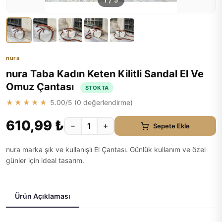
1
/
5
nura
nura Taba Kadın Keten Kilitli Sandal El Ve
Omuz Çantası
STOKTA
★★★★★
5.00
/5 (
0
değerlendirme)
610,99 ₺
−
+
Sepete Ekle
nura marka şık ve kullanışlı El Çantası. Günlük kullanım ve özel
günler için ideal tasarım.
Ürün Açıklaması