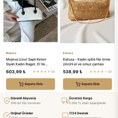
Mojeva
Katusa
Mojeva Uzun Saplı Keten
Katusa - Kadın ışıltılı file örme
Siyah Kadın Baget, El Ve
zincirli el ve omuz çantası
Omuz Çantası
603,99 ₺
538,99 ₺
★★★★★
(0)
★★★★★
(0)
Sepete Ekle
Sepete Ekle
Güvenli Alışveriş
Ücretsiz Kargo
256-bit SSL koruması
2.000 TL üzeri siparişlerde
Orijinal Ürünler
7/24 Destek