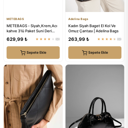
METEBAGS
Adelina Bags
METEBAGS - Siyah,Krem,Acı
Kadın Siyah Baget El Kol Ve
kahve 3'lü Paket Suni Deri
Omuz Çantası | Adelina Bags
Fular Detaylı Omuz& El Ç...
629,99 ₺
263,99 ₺
★★★★★
(0)
★★★★★
(0)
Sepete Ekle
Sepete Ekle