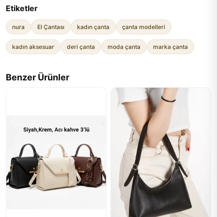
Etiketler
nura
El Çantası
kadın çanta
çanta modelleri
kadın aksesuar
deri çanta
moda çanta
marka çanta
Benzer Ürünler