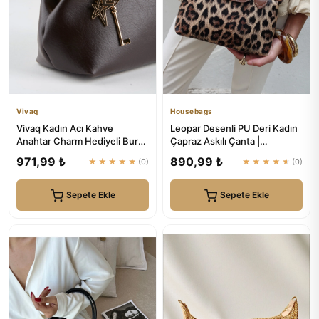
Vivaq
Housebags
Vivaq Kadın Acı Kahve
Leopar Desenli PU Deri Kadın
Anahtar Charm Hediyeli Burs
Çapraz Askılı Çanta |
Kapama Astarlı El Kol Ve Om...
Housebags
971,99 ₺
890,99 ₺
★★★★★
(0)
★★★★★
(0)
Sepete Ekle
Sepete Ekle