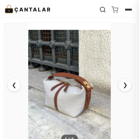
ÇANTALAR
❮
❯