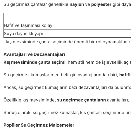
Su geçirmez çantalar genellikle
naylon
ve
polyester
gibi daya
Hafif ve taşınması kolay
Suya dayanıklı yapı
, kış mevsiminde çanta seçiminde önemli bir rol oynamaktadır. B
Avantajları ve Dezavantajları
Kış mevsiminde çanta seçimi
, hem stil hem de işlevsellik aç
Su geçirmez kumaşların en belirgin avantajlarından biri,
hafifl
Ancak, su geçirmez kumaşların bazı dezavantajları da bulunma
Özellikle kış mevsiminde,
su geçirmez çantaların
avantajları,
Sonuç olarak, su geçirmez kumaşlar, kış çantası seçiminde öne
Popüler Su Geçirmez Malzemeler