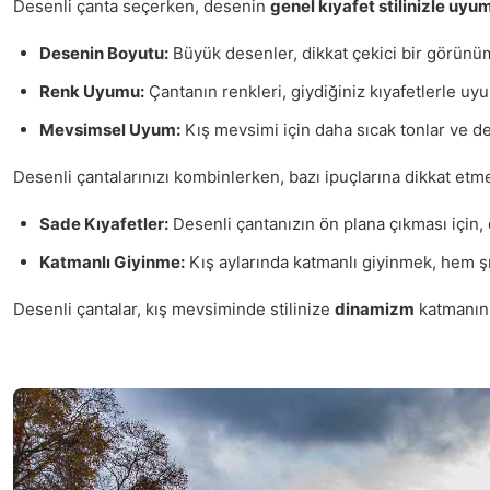
Desenli çanta seçerken, desenin
genel kıyafet stilinizle uyu
Desenin Boyutu:
Büyük desenler, dikkat çekici bir görünüm 
Renk Uyumu:
Çantanın renkleri, giydiğiniz kıyafetlerle uyu
Mevsimsel Uyum:
Kış mevsimi için daha sıcak tonlar ve des
Desenli çantalarınızı kombinlerken, bazı ipuçlarına dikkat etm
Sade Kıyafetler:
Desenli çantanızın ön plana çıkması için, 
Katmanlı Giyinme:
Kış aylarında katmanlı giyinmek, hem şı
Desenli çantalar, kış mevsiminde stilinize
dinamizm
katmanın y