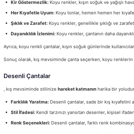
Kir Göstermezlik:
Koyu renkler, kışın soğuk ve yağışlı hav
Her Kıyafetle Uyum:
Koyu tonlar, hemen hemen her kıyafet i
Şıklık ve Zarafet:
Koyu renkler, genellikle şıklığı ve zarafe
Dayanıklılık İzlenimi:
Koyu renkler, çantanın daha dayanıklı 
Ayrıca, koyu renkli çantalar, kışın soğuk günlerinde kullanıcıla
Sonuç olarak, kış mevsiminde çanta seçerken, koyu renklerin su
Desenli Çantalar
, kış mevsiminde stilinize
hareket katmanın
harika bir yoludur
Farklılık Yaratma:
Desenli çantalar, sade bir kış kıyafetini 
Stil İfadesi:
Kendi tarzınızı yansıtan desenler, kişisel ifaden
Renk Seçenekleri:
Desenli çantalar, farklı renk kombinasyonl