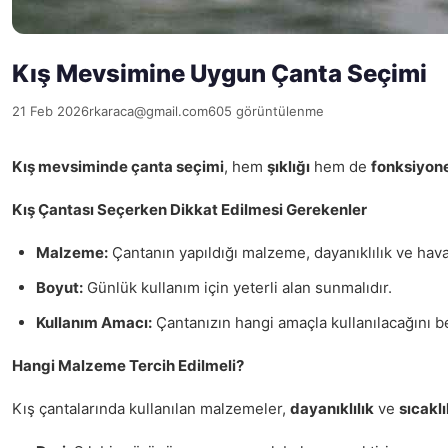
Kış Mevsimine Uygun Çanta Seçimi
21 Feb 2026
rkaraca@gmail.com
605 görüntülenme
Kış mevsiminde çanta seçimi
, hem
şıklığı
hem de
fonksiyone
Kış Çantası Seçerken Dikkat Edilmesi Gerekenler
Malzeme:
Çantanın yapıldığı malzeme, dayanıklılık ve hava
Boyut:
Günlük kullanım için yeterli alan sunmalıdır.
Kullanım Amacı:
Çantanızın hangi amaçla kullanılacağını b
Hangi Malzeme Tercih Edilmeli?
Kış çantalarında kullanılan malzemeler,
dayanıklılık
ve
sıcaklı