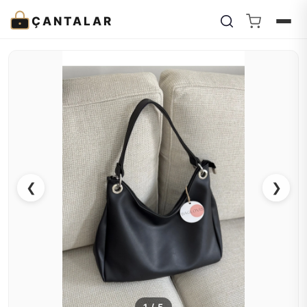
ÇANTALAR
❮
❯