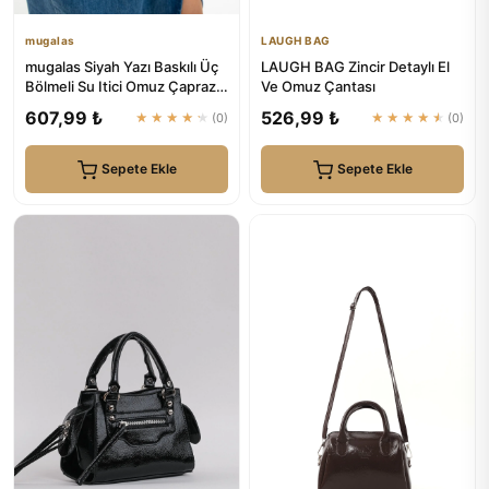
mugalas
LAUGH BAG
mugalas Siyah Yazı Baskılı Üç
LAUGH BAG Zincir Detaylı El
Bölmeli Su Itici Omuz Çapraz
Ve Omuz Çantası
Askılı Kaliteli Çanta
607,99 ₺
526,99 ₺
★★★★★
(0)
★★★★★
(0)
Sepete Ekle
Sepete Ekle