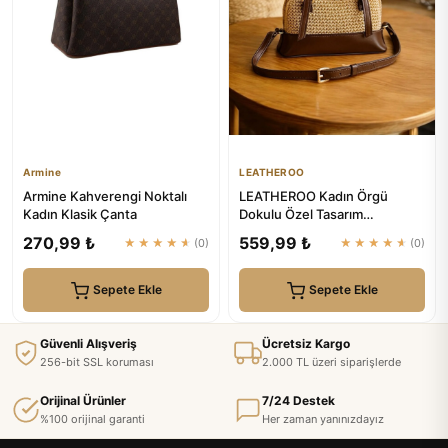
Armine
LEATHEROO
Armine Kahverengi Noktalı
LEATHEROO Kadın Örgü
Kadın Klasik Çanta
Dokulu Özel Tasarım
Kahverengi Baget Çanta
270,99 ₺
559,99 ₺
★★★★★
(0)
★★★★★
(0)
Sepete Ekle
Sepete Ekle
Güvenli Alışveriş
Ücretsiz Kargo
256-bit SSL koruması
2.000 TL üzeri siparişlerde
Orijinal Ürünler
7/24 Destek
%100 orijinal garanti
Her zaman yanınızdayız