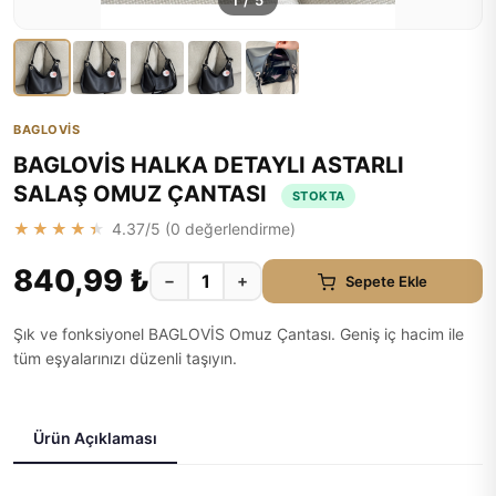
1
/
5
BAGLOVİS
BAGLOVİS HALKA DETAYLI ASTARLI
SALAŞ OMUZ ÇANTASI
STOKTA
★★★★★
4.37
/5 (
0
değerlendirme)
840,99 ₺
−
+
Sepete Ekle
Şık ve fonksiyonel BAGLOVİS Omuz Çantası. Geniş iç hacim ile
tüm eşyalarınızı düzenli taşıyın.
Ürün Açıklaması