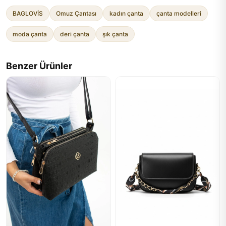
BAGLOVİS
Omuz Çantası
kadın çanta
çanta modelleri
moda çanta
deri çanta
şık çanta
Benzer Ürünler