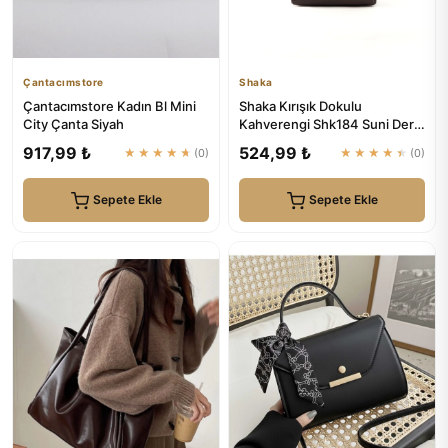
Çantacımstore
Shaka
Çantacımstore Kadın Bl Mini
Shaka Kırışık Dokulu
City Çanta Siyah
Kahverengi Shk184 Suni Deri
,Fermuarlı Tek Bölmeli ,Askı...
917,99 ₺
524,99 ₺
★★★★★
(0)
★★★★★
(0)
Sepete Ekle
Sepete Ekle