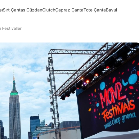
sı
Sırt Çantası
Cüzdan
Clutch
Çapraz Çanta
Tote Çanta
Bavul
Festivaller