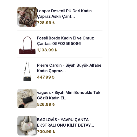
Leopar Desenli PU Deri Kadın
Çapraz Askılı Çant...
728.99 ₺
Fossil Bordo Kadın El ve Omuz
Çantası 05FO25K5086
1,138.99 ₺
Pierre Cardin - Siyah Büyük Alfabe
Kadın Çapraz...
447.99 ₺
vagues - Siyah Mini Boncuklu Tek
Gözlü Kadın El...
526.99 ₺
BAGLOVİS - YAVRU ÇANTA
EKSTRALI ÖNÜ KİLİT DETAY...
700.99 ₺