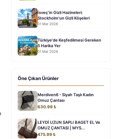
İsveç'in Gizli Hazineleri:
Stockholm'un Gizli Köşeleri
01 Mar 2026
Türkiye'de Keşfedilmesi Gereken
5 Harika Yer
01 Mar 2026
Öne Çıkan Ürünler
Merdiven6 - Siyah Taşlı Kadın
Omuz Çantası
630.99 ₺
a
LEYDİ UZUN SAPLI BAGET EL Ve
OMUZ ÇANTASI | MYS...
475.99 ₺