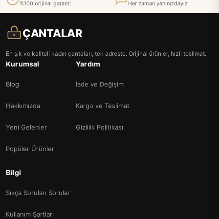
%100 orijinal garanti
Her zaman yanınızdayız
ÇANTALAR
En şık ve kaliteli kadın çantaları, tek adreste. Orijinal ürünler, hızlı teslimat.
Kurumsal
Yardım
Blog
İade ve Değişim
Hakkımızda
Kargo ve Teslimat
Yeni Gelenler
Gizlilik Politikası
Popüler Ürünler
Bilgi
Sıkça Sorulan Sorular
Kullanım Şartları