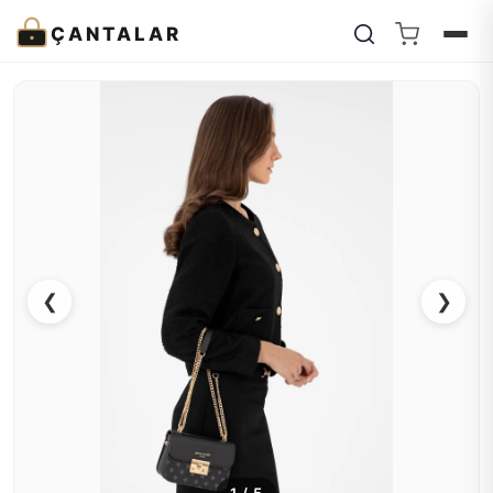
ÇANTALAR
❮
❯