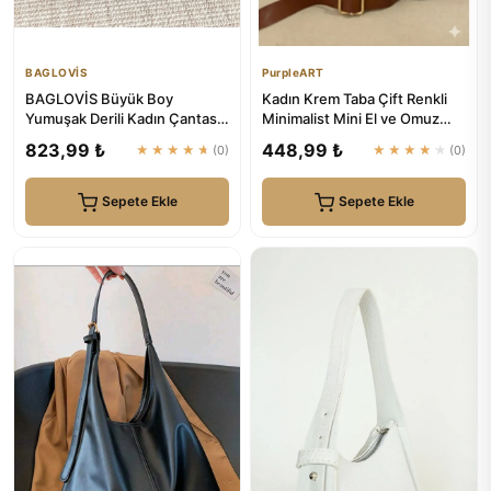
BAGLOVİS
PurpleART
BAGLOVİS Büyük Boy
Kadın Krem Taba Çift Renkli
Yumuşak Derili Kadın Çantası
Minimalist Mini El ve Omuz
En42 Uzn28
Çantası - Fermuarlı Ça...
823,99 ₺
448,99 ₺
★★★★★
(0)
★★★★★
(0)
Sepete Ekle
Sepete Ekle