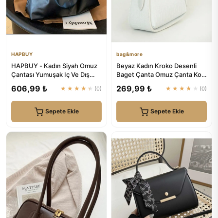
HAPBUY
bag&more
HAPBUY - Kadın Siyah Omuz
Beyaz Kadın Kroko Desenli
Çantası Yumuşak Iç Ve Dış
Baget Çanta Omuz Çanta Kol
Dokulu Kaliteli Işçilik V...
Çanta Kadın Çanta | bag&...
606,99 ₺
269,99 ₺
★★★★★
(0)
★★★★★
(0)
Sepete Ekle
Sepete Ekle