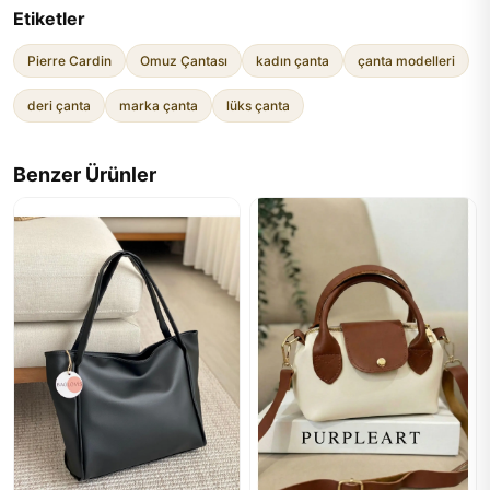
Etiketler
Pierre Cardin
Omuz Çantası
kadın çanta
çanta modelleri
deri çanta
marka çanta
lüks çanta
Benzer Ürünler