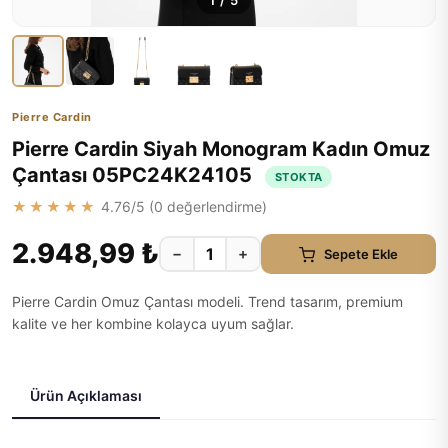
1
/
5
Pierre Cardin
Pierre Cardin Siyah Monogram Kadın Omuz
Çantası 05PC24K24105
STOKTA
★★★★★
4.76
/5 (
0
değerlendirme)
2.948,99 ₺
−
+
Sepete Ekle
Pierre Cardin Omuz Çantası modeli. Trend tasarım, premium
kalite ve her kombine kolayca uyum sağlar.
Ürün Açıklaması