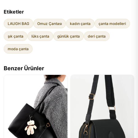
Etiketler
LAUGH BAG
Omuz Çantası
kadın çanta
çanta modelleri
şık çanta
lüks çanta
günlük çanta
deri çanta
moda çanta
Benzer Ürünler