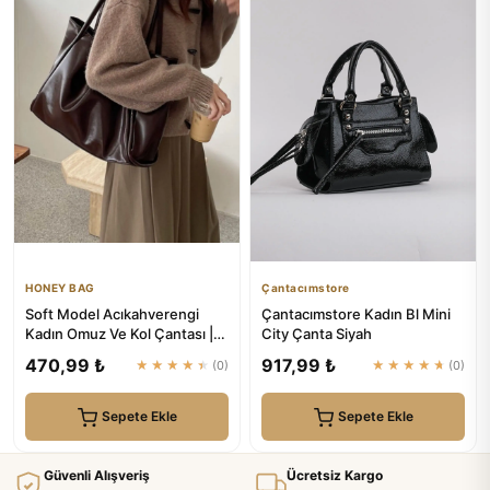
HONEY BAG
Çantacımstore
Soft Model Acıkahverengi
Çantacımstore Kadın Bl Mini
Kadın Omuz Ve Kol Çantası |
City Çanta Siyah
HONEY BAG
470,99 ₺
917,99 ₺
★★★★★
(0)
★★★★★
(0)
Sepete Ekle
Sepete Ekle
Güvenli Alışveriş
Ücretsiz Kargo