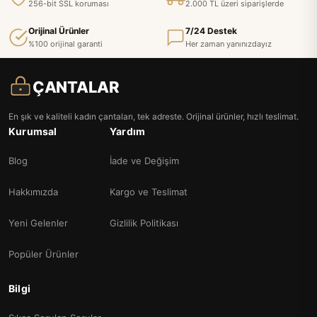
256-bit SSL koruması
2.000 TL üzeri siparişlerde
Orijinal Ürünler
7/24 Destek
%100 orijinal garanti
Her zaman yanınızdayız
ÇANTALAR
En şık ve kaliteli kadın çantaları, tek adreste. Orijinal ürünler, hızlı teslimat.
Kurumsal
Yardım
Blog
İade ve Değişim
Hakkımızda
Kargo ve Teslimat
Yeni Gelenler
Gizlilik Politikası
Popüler Ürünler
Bilgi