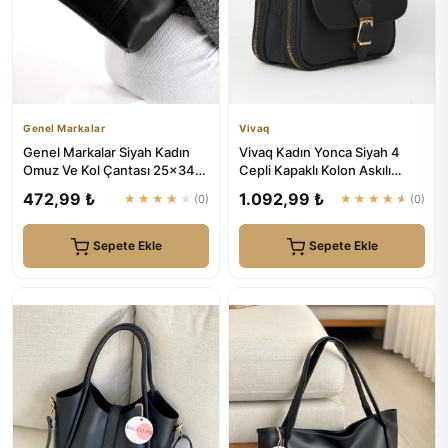
Genel Markalar
Vivaq
Genel Markalar Siyah Kadın
Vivaq Kadın Yonca Siyah 4
Omuz Ve Kol Çantası 25x34
Cepli Kapaklı Kolon Askılı
Ebatında
Fermuar ve Çıt Çıt Kapam...
472,99 ₺
1.092,99 ₺
★★★★★
(0)
★★★★★
(0)
Sepete Ekle
Sepete Ekle