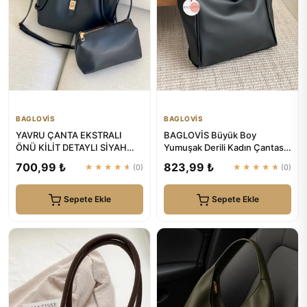
BAGLOVİS
BAGLOVİS
YAVRU ÇANTA EKSTRALI
BAGLOVİS Büyük Boy
ÖNÜ KİLİT DETAYLI SİYAH
Yumuşak Derili Kadın Çantası
KADIN OMUZ ÇANTASI |
En42 Uzn28
700,99 ₺
823,99 ₺
★★★★★
(0)
★★★★★
(0)
BAGLOVİS
Sepete Ekle
Sepete Ekle