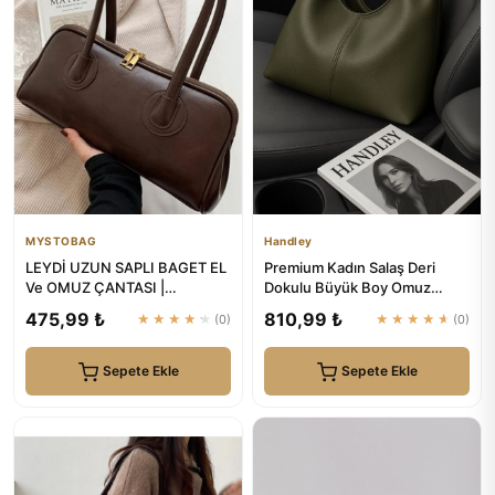
MYSTOBAG
Handley
LEYDİ UZUN SAPLI BAGET EL
Premium Kadın Salaş Deri
Ve OMUZ ÇANTASI |
Dokulu Büyük Boy Omuz
MYSTOBAG
Çanta | Handley
475,99 ₺
810,99 ₺
★★★★★
(0)
★★★★★
(0)
Sepete Ekle
Sepete Ekle