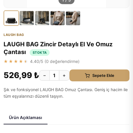
1
/
5
LAUGH BAG
LAUGH BAG Zincir Detaylı El Ve Omuz
Çantası
STOKTA
★★★★★
4.40
/5 (
0
değerlendirme)
526,99 ₺
−
+
Sepete Ekle
Şık ve fonksiyonel LAUGH BAG Omuz Çantası. Geniş iç hacim ile
tüm eşyalarınızı düzenli taşıyın.
Ürün Açıklaması