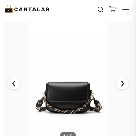
ÇANTALAR
❮
❯