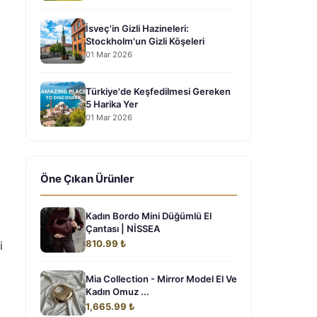
İsveç'in Gizli Hazineleri:
Stockholm'un Gizli Köşeleri
01 Mar 2026
Türkiye'de Keşfedilmesi Gereken
5 Harika Yer
01 Mar 2026
Öne Çıkan Ürünler
Kadın Bordo Mini Düğümlü El
Çantası | NİSSEA
810.99 ₺
i
Mia Collection - Mirror Model El Ve
Kadın Omuz ...
1,665.99 ₺