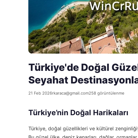
Türkiye'de Doğal Güzel
Seyahat Destinasyonla
21 Feb 2026
rkaraca@gmail.com
258 görüntülenme
Türkiye’nin Doğal Harikaları
Türkiye, doğal güzellikleri ve kültürel zenginli
Bu güzel ülke, deniz kenarları, dağlar, ormanlar