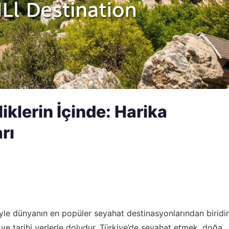
iklerin İçinde: Harika
rı
ğiyle dünyanın en popüler seyahat destinasyonlarından biridir
 ve tarihi yerlerle doludur. Türkiye’de seyahat etmek, doğa