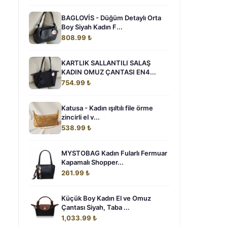
BAGLOVİS - Düğüm Detaylı Orta
Boy Siyah Kadın F...
808.99 ₺
KARTLIK SALLANTILI SALAŞ
KADIN OMUZ ÇANTASI EN4...
754.99 ₺
Katusa - Kadın ışıltılı file örme
zincirli el v...
538.99 ₺
MYSTOBAG Kadın Fularlı Fermuar
Kapamalı Shopper...
261.99 ₺
Küçük Boy Kadın El ve Omuz
Çantası Siyah, Taba ...
1,033.99 ₺