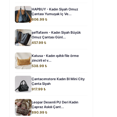
HAPBUY - Kadın Siyah Omuz
Çantası Yumuşak Iç Ve...
606.99 ₺
şeffafavm - Kadın Siyah Büyük
Omuz Çantası Günl...
457.99 ₺
Katusa - Kadın ışıltılı file örme
zincirli el v...
538.99 ₺
Çantacımstore Kadın Bl Mini City
Çanta Siyah
917.99 ₺
Leopar Desenli PU Deri Kadın
Çapraz Askılı Çant...
890.99 ₺