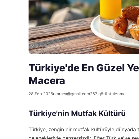
Türkiye'de En Güzel Yem
Macera
28 Feb 2026
rkaraca@gmail.com
267 görüntülenme
Türkiye'nin Mutfak Kültürü
Türkiye, zengin bir mutfak kültürüyle dünyada t
gelenekleriyle benzersizdir. Eğer Türkiye'ye se