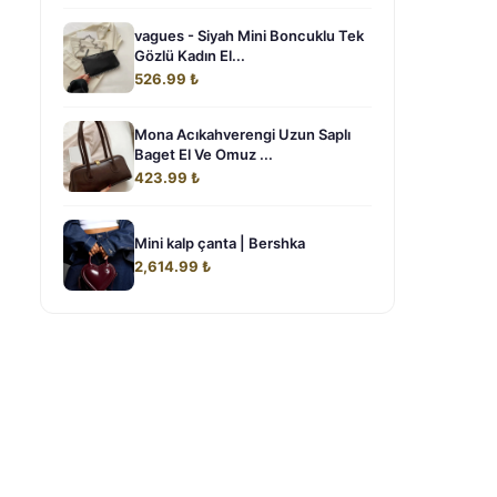
vagues - Siyah Mini Boncuklu Tek
Gözlü Kadın El...
526.99 ₺
Mona Acıkahverengi Uzun Saplı
Baget El Ve Omuz ...
423.99 ₺
Mini kalp çanta | Bershka
2,614.99 ₺