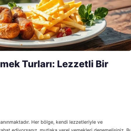
ek Turları: Lezzetli Bir
anınmaktadır. Her bölge, kendi lezzetleriyle ve
yahat ediyorsanız, mutlaka yerel yemekleri denemelisiniz. B