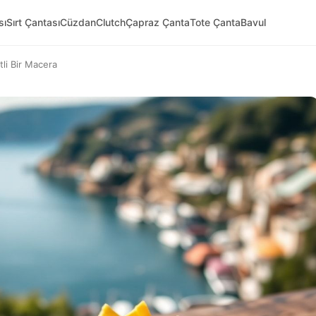
sı
Sırt Çantası
Cüzdan
Clutch
Çapraz Çanta
Tote Çanta
Bavul
li Bir Macera