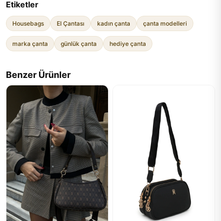
Etiketler
Housebags
El Çantası
kadın çanta
çanta modelleri
marka çanta
günlük çanta
hediye çanta
Benzer Ürünler