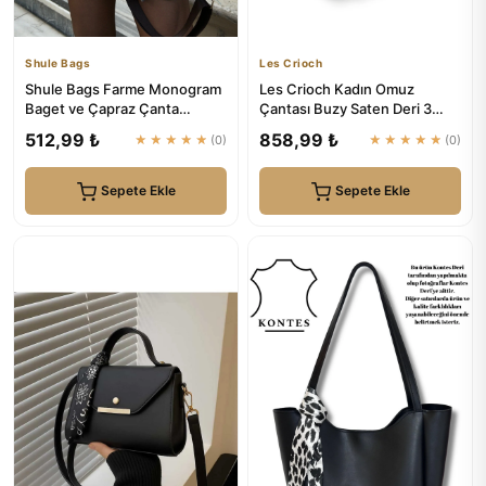
Shule Bags
Les Crioch
Shule Bags Farme Monogram
Les Crioch Kadın Omuz
Baget ve Çapraz Çanta
Çantası Buzy Saten Deri 3
Kahverengi
Bölmeli Ayarlanabilir Askılı ...
512,99 ₺
858,99 ₺
★★★★★
(0)
★★★★★
(0)
Sepete Ekle
Sepete Ekle