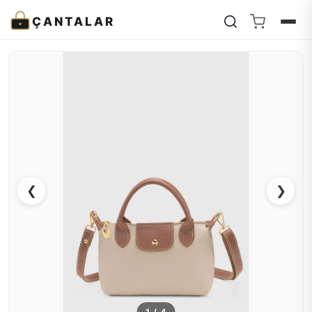
ÇANTALAR
❮
❯