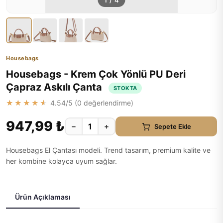
1
/
4
Housebags
Housebags - Krem Çok Yönlü PU Deri
Çapraz Askılı Çanta
STOKTA
★★★★★
4.54
/5 (
0
değerlendirme)
947,99 ₺
−
+
Sepete Ekle
Housebags El Çantası modeli. Trend tasarım, premium kalite ve
her kombine kolayca uyum sağlar.
Ürün Açıklaması