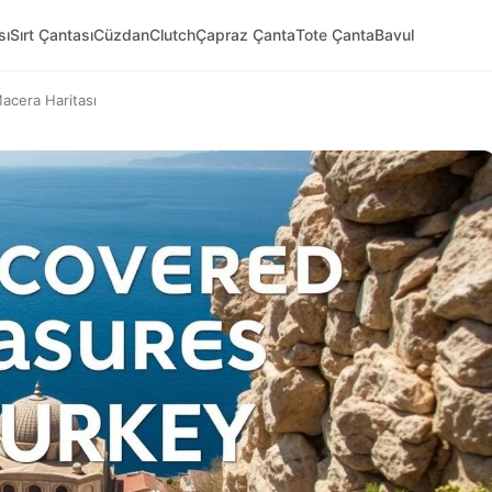
sı
Sırt Çantası
Cüzdan
Clutch
Çapraz Çanta
Tote Çanta
Bavul
Macera Haritası