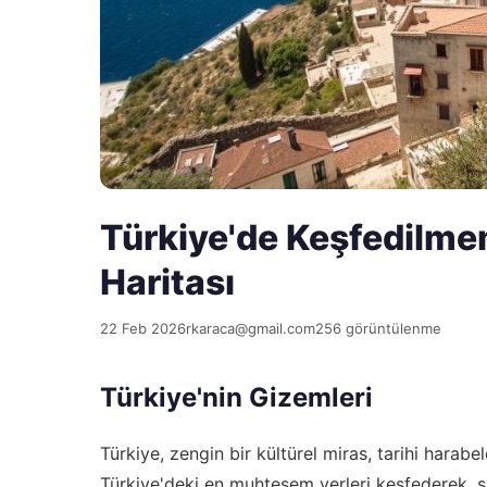
Türkiye'de Keşfedilme
Haritası
22 Feb 2026
rkaraca@gmail.com
256 görüntülenme
Türkiye'nin Gizemleri
Türkiye, zengin bir kültürel miras, tarihi harabe
Türkiye'deki en muhteşem yerleri keşfederek, s