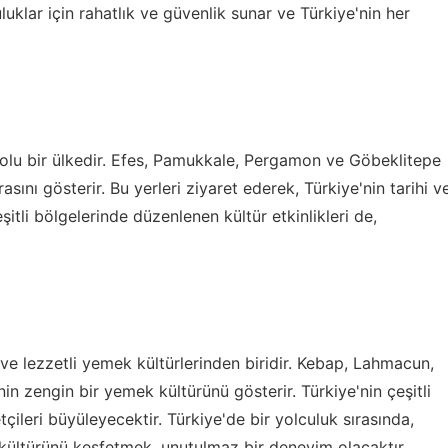
uklar için rahatlık ve güvenlik sunar ve Türkiye'nin her
a dolu bir ülkedir. Efes, Pamukkale, Pergamon ve Göbeklitepe
irasını gösterir. Bu yerleri ziyaret ederek, Türkiye'nin tarihi v
eşitli bölgelerinde düzenlenen kültür etkinlikleri de,
ve lezzetli yemek kültürlerinden biridir. Kebap, Lahmacun,
nin zengin bir yemek kültürünü gösterir. Türkiye'nin çeşitli
çileri büyüleyecektir. Türkiye'de bir yolculuk sırasında,
kültürünü keşfetmek, unutulmaz bir deneyim olacaktır.