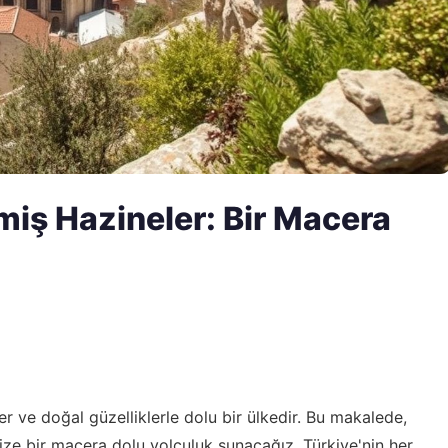
miş Hazineler: Bir Macera
ler ve doğal güzelliklerle dolu bir ülkedir. Bu makalede,
ize bir macera dolu yolculuk sunacağız. Türkiye'nin her