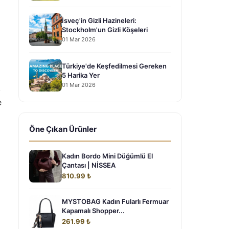
İsveç'in Gizli Hazineleri:
Stockholm'un Gizli Köşeleri
01 Mar 2026
Türkiye'de Keşfedilmesi Gereken
5 Harika Yer
01 Mar 2026
,
e
Öne Çıkan Ürünler
Kadın Bordo Mini Düğümlü El
Çantası | NİSSEA
810.99 ₺
MYSTOBAG Kadın Fularlı Fermuar
Kapamalı Shopper...
261.99 ₺