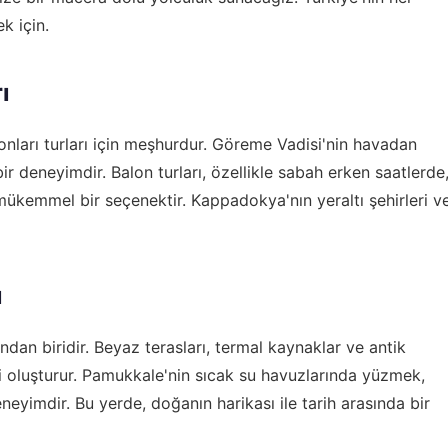
k için.
ı
arı turları için meşhurdur. Göreme Vadisi'nin havadan
r deneyimdir. Balon turları, özellikle sabah erken saatlerde
mükemmel bir seçenektir. Kappadokya'nın yeraltı şehirleri v
ı
dan biridir. Beyaz terasları, termal kaynaklar ve antik
ini oluşturur. Pamukkale'nin sıcak su havuzlarında yüzmek,
eneyimdir. Bu yerde, doğanın harikası ile tarih arasında bir