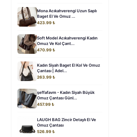
Mona Acıkahverengi Uzun Saplı
Baget El Ve Omuz ...
423.99 ₺
Soft Model Acıkahverengi Kadın
Omuz Ve Kol Çant...
470.99 ₺
Kadın Siyah Baget El Kol Ve Omuz
Çantası | Adel...
263.99 ₺
şeffafavm - Kadın Siyah Büyük
Omuz Çantası Günl...
457.99 ₺
LAUGH BAG Zincir Detaylı El Ve
Omuz Çantası
526.99 ₺