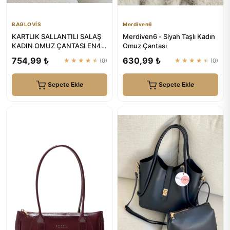
BAGLOVİS
Merdiven6
KARTLIK SALLANTILI SALAŞ
Merdiven6 - Siyah Taşlı Kadın
KADIN OMUZ ÇANTASI EN42
Omuz Çantası
BOY28 | BAGLOVİS
754,99 ₺
630,99 ₺
★★★★★
(0)
★★★★★
(0)
Sepete Ekle
Sepete Ekle