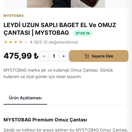
MYSTOBAG
LEYDİ UZUN SAPLI BAGET EL Ve OMUZ
ÇANTASI | MYSTOBAG
STOKTA
★★★★★
4.18
/5 (
0
değerlendirme)
475,99 ₺
−
+
Sepete Ekle
MYSTOBAG marka şık ve kullanışlı Omuz Çantası. Günlük
kullanım ve özel günler için ideal tasarım.
Ürün Açıklaması
MYSTOBAG Premium Omuz Çantası
Şıklığı ve kaliteyi bir araya getiren bu MYSTOBAG Omuz Çantası,