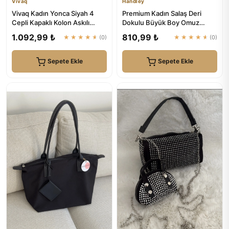
Vivaq
Handley
Vivaq Kadın Yonca Siyah 4
Premium Kadın Salaş Deri
Cepli Kapaklı Kolon Askılı
Dokulu Büyük Boy Omuz
Fermuar ve Çıt Çıt Kapam...
Çanta | Handley
1.092,99 ₺
810,99 ₺
★★★★★
(0)
★★★★★
(0)
Sepete Ekle
Sepete Ekle