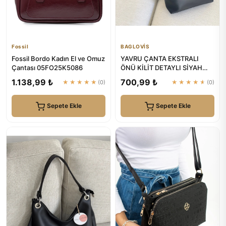
Fossil
BAGLOVİS
Fossil Bordo Kadın El ve Omuz
YAVRU ÇANTA EKSTRALI
Çantası 05FO25K5086
ÖNÜ KİLİT DETAYLI SİYAH
KADIN OMUZ ÇANTASI |
1.138,99 ₺
700,99 ₺
★★★★★
(0)
★★★★★
(0)
BAGLOVİS
Sepete Ekle
Sepete Ekle