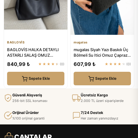
BAGLOVİS
mugalas
BAGLOVİS HALKA DETAYLI
mugalas Siyah Yazı Baskılı Üç
ASTARLI SALAŞ OMUZ
Bölmeli Su Itici Omuz Çapraz
ÇANTASI
Askılı Kaliteli Çanta
840,99 ₺
607,99 ₺
★★★★★
(0)
★★★★★
(0)
Sepete Ekle
Sepete Ekle
Güvenli Alışveriş
Ücretsiz Kargo
256-bit SSL koruması
2.000 TL üzeri siparişlerde
Orijinal Ürünler
7/24 Destek
%100 orijinal garanti
Her zaman yanınızdayız
ÇANTALAR