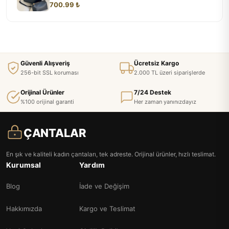
700.99 ₺
Güvenli Alışveriş
Ücretsiz Kargo
256-bit SSL koruması
2.000 TL üzeri siparişlerde
Orijinal Ürünler
7/24 Destek
%100 orijinal garanti
Her zaman yanınızdayız
ÇANTALAR
En şık ve kaliteli kadın çantaları, tek adreste. Orijinal ürünler, hızlı teslimat.
Kurumsal
Yardım
Blog
İade ve Değişim
Hakkımızda
Kargo ve Teslimat