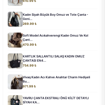
610.99 ₺
Kadın Siyah Büyük Boy Omuz ve Tote Çanta -
Geni...
269.99 ₺
Soft Model Acıkahverengi Kadın Omuz Ve Kol
Çant...
470.99 ₺
KARTLIK SALLANTILI SALAŞ KADIN OMUZ
ÇANTASI EN4...
754.99 ₺
Vivaq Kadın Acı Kahve Anahtar Charm Hediyeli
Bu...
971.99 ₺
YAVRU ÇANTA EKSTRALI ÖNÜ KİLİT DETAYLI
SİYAH KA...