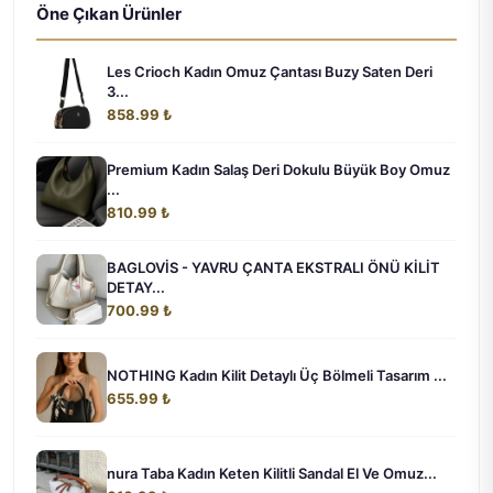
Öne Çıkan Ürünler
Les Crioch Kadın Omuz Çantası Buzy Saten Deri
3...
858.99 ₺
Premium Kadın Salaş Deri Dokulu Büyük Boy Omuz
...
810.99 ₺
BAGLOVİS - YAVRU ÇANTA EKSTRALI ÖNÜ KİLİT
DETAY...
700.99 ₺
NOTHING Kadın Kilit Detaylı Üç Bölmeli Tasarım ...
655.99 ₺
nura Taba Kadın Keten Kilitli Sandal El Ve Omuz...