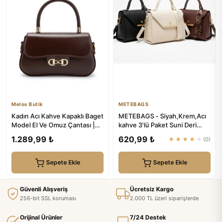
Melos Butik
METEBAGS
Kadın Acı Kahve Kapaklı Baget
METEBAGS - Siyah,Krem,Acı
Model El Ve Omuz Çantası |
kahve 3'lü Paket Suni Deri
Melos Butik
Fular Detaylı Omuz& El Ç...
1.289,99 ₺
620,99 ₺
★★★★★
(0)
Sepete Ekle
Sepete Ekle
Güvenli Alışveriş
Ücretsiz Kargo
256-bit SSL koruması
2.000 TL üzeri siparişlerde
Orijinal Ürünler
7/24 Destek