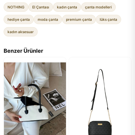
NOTHING
El Çantası
kadın çanta
çanta modelleri
hediye çanta
moda çanta
premium çanta
lüks çanta
kadın aksesuar
Benzer Ürünler