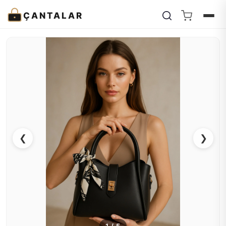
ÇANTALAR
❮
❯