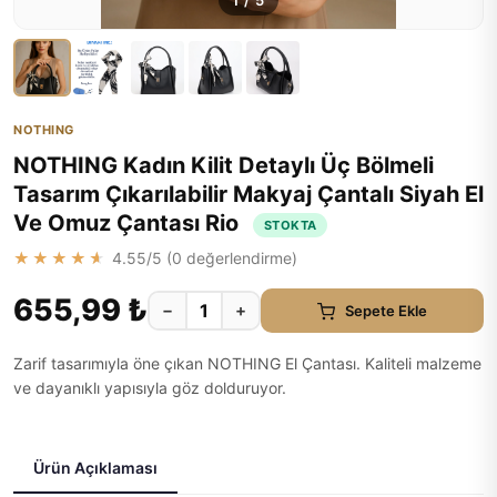
1
/
5
NOTHING
NOTHING Kadın Kilit Detaylı Üç Bölmeli
Tasarım Çıkarılabilir Makyaj Çantalı Siyah El
Ve Omuz Çantası Rio
STOKTA
★★★★★
4.55
/5 (
0
değerlendirme)
655,99 ₺
−
+
Sepete Ekle
Zarif tasarımıyla öne çıkan NOTHING El Çantası. Kaliteli malzeme
ve dayanıklı yapısıyla göz dolduruyor.
Ürün Açıklaması