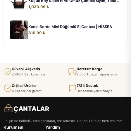
Küçük Boy Kadın El ve Omuz Çantası Siyah, Taba ...
1,033.99 ₺
Kadın Bordo Mini Düğümlü El Çantası | NİSSEA
810.99 ₺
Güvenli Alışveriş
Ücretsiz Kargo
256-bit SSL koruması
2.000 TL üzeri siparişlerde
Orijinal Ürünler
7/24 Destek
%100 orijinal garanti
Her zaman yanınızdayız
ÇANTALAR
En şık ve kaliteli kadın çantaları, tek adreste. Orijinal ürünler, hızlı teslimat.
Kurumsal
Yardım