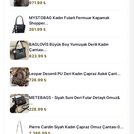
971.99 ₺
MYSTOBAG Kadın Fularlı Fermuar Kapamalı
Shopper...
261.99 ₺
BAGLOVİS Büyük Boy Yumuşak Derili Kadın
Çantası...
823.99 ₺
Leopar Desenli PU Deri Kadın Çapraz Askılı Çant...
728.99 ₺
METEBAGS - Siyah Suni Deri Fular Detaylı Omuz&
...
228.99 ₺
Pierre Cardin Siyah Kadın Çapraz Omuz Çantası 0...
2,386.99 ₺