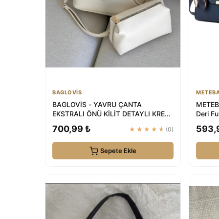
BAGLOVİS
METEB
BAGLOVİS - YAVRU ÇANTA
METEBA
EKSTRALI ÖNÜ KİLİT DETAYLI KREM
Deri Fu
KADIN OMUZ ÇANTASI
700,99 ₺
593,
★★★★★
(0)
Sepete Ekle