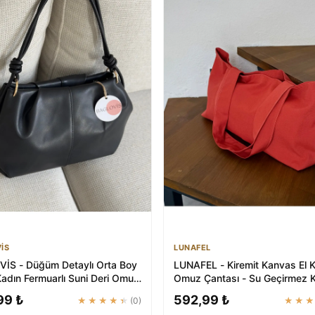
İS
LUNAFEL
İS - Düğüm Detaylı Orta Boy
LUNAFEL - Kiremit Kanvas El K
Kadın Fermuarlı Suni Deri Omuz
Omuz Çantası - Su Geçirmez
..
- Tote Bez E...
99 ₺
592,99 ₺
★★★★★
(0)
★★