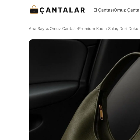
ÇANTALAR
El Çantası
Omuz Çanta
Ana Sayfa
›
Omuz Çantası
›
Premium Kadın Salaş Deri Dokul