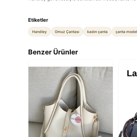
Etiketler
Handley
Omuz Çantası
kadın çanta
çanta model
Benzer Ürünler