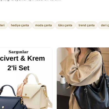
leri
hediye çanta
moda çanta
lüks çanta
trend çanta
deri 