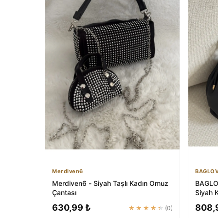
Merdiven6
BAGLOV
Merdiven6 - Siyah Taşlı Kadın Omuz
BAGLOV
Çantası
Siyah 
Çantas.
630,99 ₺
808,
★★★★★
(0)