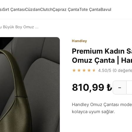
sı
Sırt Çantası
Cüzdan
Clutch
Çapraz Çanta
Tote Çanta
Bavul
u Büyük Boy Omuz ...
Handley
Premium Kadın S
Omuz Çanta | Ha
★★★★★
4.50
/5 (
0
değerle
810,99 ₺
−
Handley Omuz Çantası modeli
kolayca uyum sağlar.