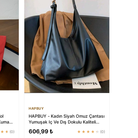
HAPBUY
ol
HAPBUY - Kadın Siyah Omuz Çantası
 Kumaş
Yumuşak Iç Ve Dış Dokulu Kaliteli
Işçilik V...
606,99 ₺
★★★
(0)
★★★★★
(0)