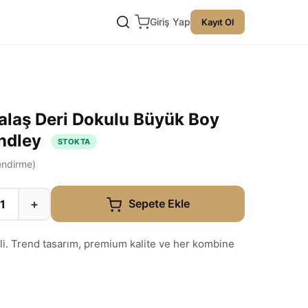
Giriş Yap
Kayıt Ol
alaş Deri Dokulu Büyük Boy
ndley
STOKTA
ndirme)
+
Sepete Ekle
. Trend tasarım, premium kalite ve her kombine