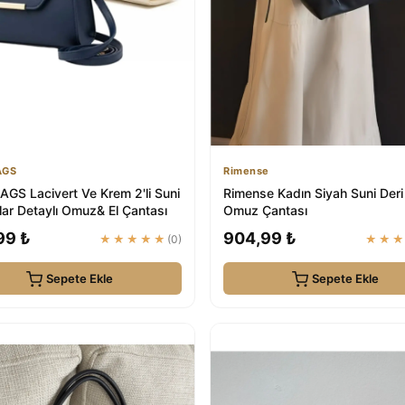
AGS
Rimense
GS Lacivert Ve Krem 2'li Suni
Rimense Kadın Siyah Suni Deri 
lar Detaylı Omuz& El Çantası
Omuz Çantası
99 ₺
904,99 ₺
★★★★★
(0)
★★
Sepete Ekle
Sepete Ekle