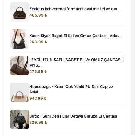
Zealous kahverengi fermuarlı oval mini el ve om...
465.99 ₺
Kadın Siyah Baget El Kol Ve Omuz Çantası | Adel...
263.99 ₺
LEYDİ UZUN SAPLI BAGET EL Ve OMUZ ÇANTASI |
MYS...
475.99 ₺
Housebags - Krem Çok Yönlü PU Deri Çapraz
Askıl...
947.99 ₺
Butik - Suni Deri Fular Detaylı Omuz& El Çantası
239.99 ₺