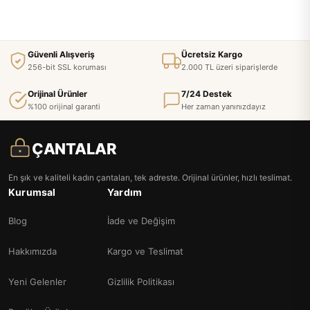
Güvenli Alışveriş
Ücretsiz Kargo
256-bit SSL koruması
2.000 TL üzeri siparişlerde
Orijinal Ürünler
7/24 Destek
%100 orijinal garanti
Her zaman yanınızdayız
ÇANTALAR
En şık ve kaliteli kadın çantaları, tek adreste. Orijinal ürünler, hızlı teslimat.
Kurumsal
Yardım
Blog
İade ve Değişim
Hakkımızda
Kargo ve Teslimat
Yeni Gelenler
Gizlilik Politikası