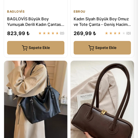
BAGLOVİS
EBROU
BAGLOVİS Büyük Boy
Kadın Siyah Büyük Boy Omuz
Yumuşak Derili Kadın Çantası
ve Tote Çanta - Geniş Hacim |
En42 Uzn28
EBROU
823,99 ₺
269,99 ₺
★★★★★
(0)
★★★★★
(0)
Sepete Ekle
Sepete Ekle