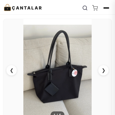
ÇANTALAR
❮
❯