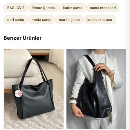
BAGLOVİS
Omuz Çantası
kadın çanta
çanta modelleri
deri çanta
moda çanta
marka çanta
kadın aksesuar
Benzer Ürünler