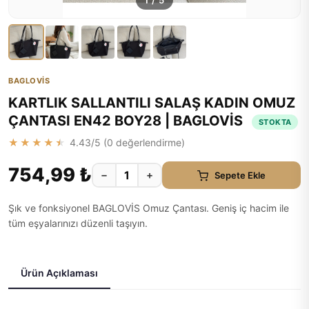
1
/
5
BAGLOVİS
KARTLIK SALLANTILI SALAŞ KADIN OMUZ
ÇANTASI EN42 BOY28 | BAGLOVİS
STOKTA
★★★★★
4.43
/5 (
0
değerlendirme)
754,99 ₺
−
+
Sepete Ekle
Şık ve fonksiyonel BAGLOVİS Omuz Çantası. Geniş iç hacim ile
tüm eşyalarınızı düzenli taşıyın.
Ürün Açıklaması