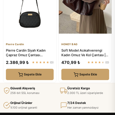
Pierre Cardin
HONEY BAG
Pierre Cardin Siyah Kadın
Soft Model Acıkahverengi
Çapraz Omuz Çantası
Kadın Omuz Ve Kol Çantası |
05PO22Y1534
HONEY BAG
2.386,99 ₺
470,99 ₺
★★★★★
(0)
★★★★★
(0)
Sepete Ekle
Sepete Ekle
Güvenli Alışveriş
Ücretsiz Kargo
256-bit SSL koruması
2.000 TL üzeri siparişlerde
Orijinal Ürünler
7/24 Destek
%100 orijinal garanti
Her zaman yanınızdayız