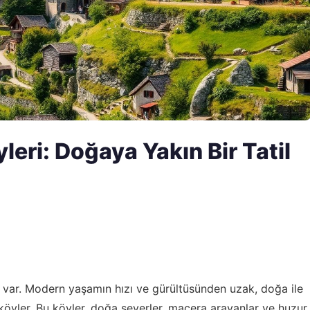
leri: Doğaya Yakın Bir Tatil
 var. Modern yaşamın hızı ve gürültüsünden uzak, doğa ile
 köyler. Bu köyler, doğa severler, macera arayanlar ve huzur