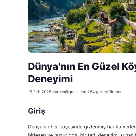
Dünya'nın En Güzel Köy
Deneyimi
16 Feb 2026
rkaraca@gmail.com
264 görüntülenme
Giriş
Dünyanın her köşesinde gizlenmiş harika yerler
birleşen ve huzur dolu bir tatil deneyimi sunan