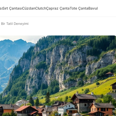
sı
Sırt Çantası
Cüzdan
Clutch
Çapraz Çanta
Tote Çanta
Bavul
Bir Tatil Deneyimi