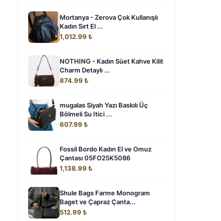
Mortanya - Zerova Çok Kullanışlı
Kadın Sırt El ...
1,012.99 ₺
NOTHING - Kadın Süet Kahve Kilit
Charm Detaylı ...
874.99 ₺
mugalas Siyah Yazı Baskılı Üç
Bölmeli Su Itici ...
607.99 ₺
Fossil Bordo Kadın El ve Omuz
Çantası 05FO25K5086
1,138.99 ₺
Shule Bags Farme Monogram
Baget ve Çapraz Çanta...
512.99 ₺