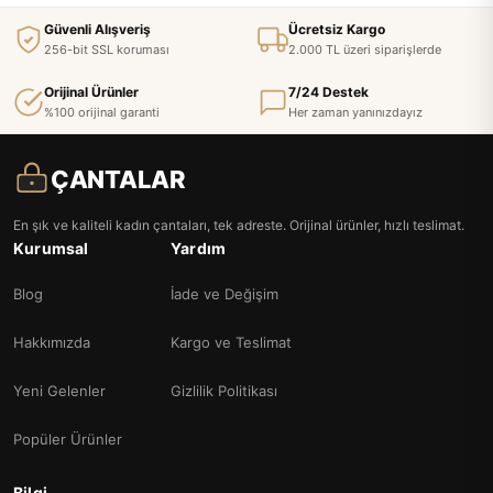
Güvenli Alışveriş
Ücretsiz Kargo
256-bit SSL koruması
2.000 TL üzeri siparişlerde
Orijinal Ürünler
7/24 Destek
%100 orijinal garanti
Her zaman yanınızdayız
ÇANTALAR
En şık ve kaliteli kadın çantaları, tek adreste. Orijinal ürünler, hızlı teslimat.
Kurumsal
Yardım
Blog
İade ve Değişim
Hakkımızda
Kargo ve Teslimat
Yeni Gelenler
Gizlilik Politikası
Popüler Ürünler
Bilgi