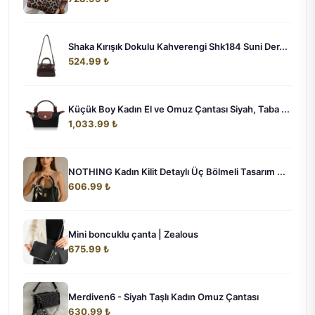
Shaka Kırışık Dokulu Kahverengi Shk184 Suni Der...
524.99 ₺
Küçük Boy Kadın El ve Omuz Çantası Siyah, Taba ...
1,033.99 ₺
NOTHING Kadın Kilit Detaylı Üç Bölmeli Tasarım ...
606.99 ₺
Mini boncuklu çanta | Zealous
675.99 ₺
Merdiven6 - Siyah Taşlı Kadın Omuz Çantası
630.99 ₺