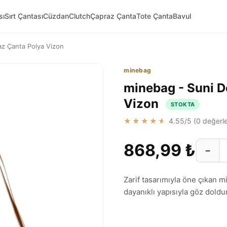
sı
Sırt Çantası
Cüzdan
Clutch
Çapraz Çanta
Tote Çanta
Bavul
az Çanta Polya Vizon
minebag
minebag - Suni D
Vizon
STOKTA
★★★★★
4.55
/5 (
0
değerle
868,99 ₺
−
Zarif tasarımıyla öne çıkan 
dayanıklı yapısıyla göz doldu