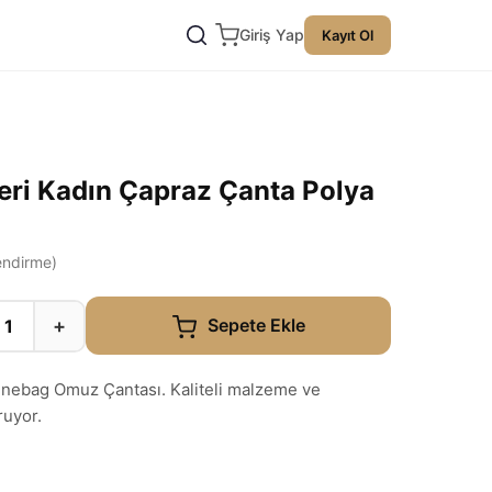
Giriş Yap
Kayıt Ol
eri Kadın Çapraz Çanta Polya
ndirme)
+
Sepete Ekle
minebag Omuz Çantası. Kaliteli malzeme ve
ruyor.