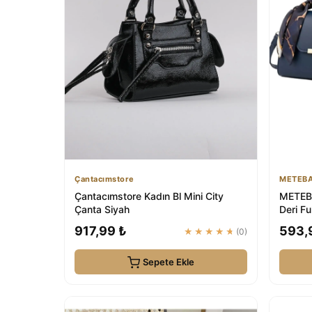
Çantacımstore
METEB
Çantacımstore Kadın Bl Mini City
METEBA
Çanta Siyah
Deri Fu
917,99 ₺
593,
★★★★★
(0)
Sepete Ekle