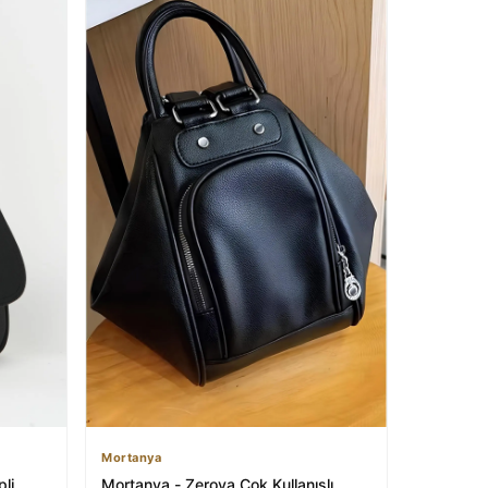
Mortanya
li
Mortanya - Zerova Çok Kullanışlı