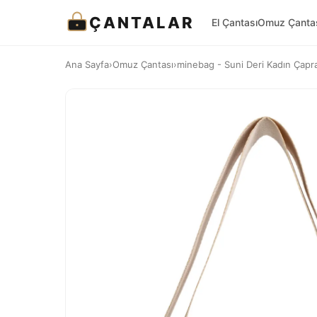
ÇANTALAR
El Çantası
Omuz Çanta
Ana Sayfa
›
Omuz Çantası
›
minebag - Suni Deri Kadın Çapr