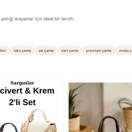
lığı arayanlar için ideal bir tercih.
leri
lüks çanta
şık çanta
deri çanta
premium çanta
moda ç