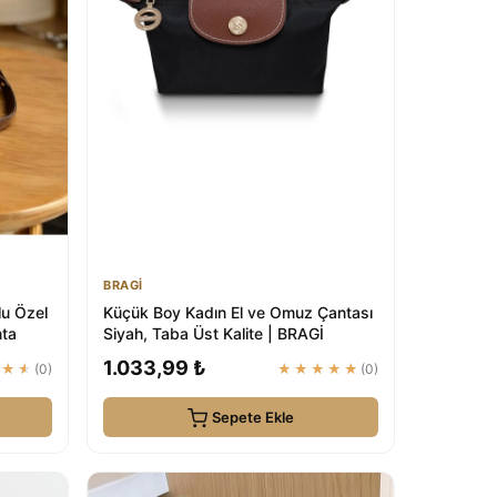
BRAGİ
u Özel
Küçük Boy Kadın El ve Omuz Çantası
nta
Siyah, Taba Üst Kalite | BRAGİ
1.033,99 ₺
★★★
(0)
★★★★★
(0)
Sepete Ekle