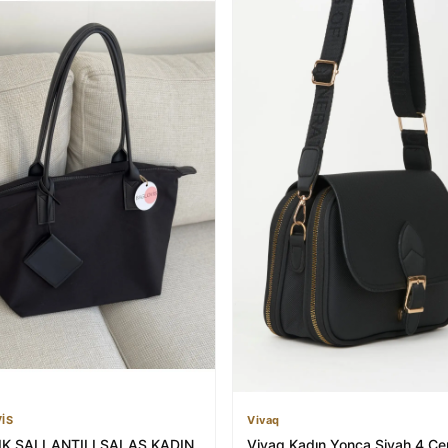
İS
Vivaq
IK SALLANTILI SALAŞ KADIN
Vivaq Kadın Yonca Siyah 4 Cep