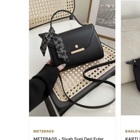
METEBAGS
BAGLOV
METEBAGS - Siyah Suni Deri Fular
KARTL