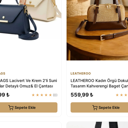
AGS
LEATHEROO
GS Lacivert Ve Krem 2'li Suni
LEATHEROO Kadın Örgü Dokul
lar Detaylı Omuz& El Çantası
Tasarım Kahverengi Baget Ça
99 ₺
559,99 ₺
★★★★★
(0)
★★
Sepete Ekle
Sepete Ekle