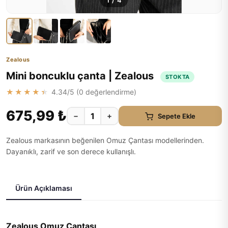
1
/
4
Zealous
Mini boncuklu çanta | Zealous
STOKTA
★★★★★
4.34
/5 (
0
değerlendirme)
675,99 ₺
−
+
Sepete Ekle
Zealous markasının beğenilen Omuz Çantası modellerinden.
Dayanıklı, zarif ve son derece kullanışlı.
Ürün Açıklaması
Zealous Omuz Çantası