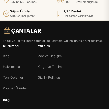
256-bit SSL koruması
2.000 TL üzeri siparişlerde
Orijinal Ürünler
7/24 Destek
%100 orijinal garanti
Her zaman yanınızdayız
ÇANTALAR
En şık ve kaliteli kadın çantaları, tek adreste. Orijinal ürünler, hızlı teslimat.
Kurumsal
Yardım
Blog
İade ve Değişim
Hakkımızda
Kargo ve Teslimat
Yeni Gelenler
Gizlilik Politikası
Popüler Ürünler
Bilgi