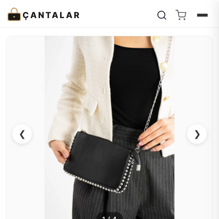
ÇANTALAR
❮
❯