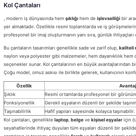
Kol Çantaları
, modern iş dünyasında hem
şıklığı
hem de
işlevselliği
bir ara
yer almaktadır. Özellikle resmi toplantılarda ve iş görüşmeleri
profesyonel bir imaj oluşturmanın yanı sıra, günlük ihtiyaçları 
Bu çantaların tasarımları genellikle sade ve zarif olup,
kalitel
naylon veya polyester gibi malzemeler, hem dayanıklılık hem de 
seçenekler sunar. Kol çantalarının en büyük avantajlarından bi
Çoğu model, omuz askısı ile birlikte gelerek, kullanıcının konfo
Özellik
Avantaj
Şıklık
Resmi ortamlarda profesyonel bir görünüm
Fonksiyonellik
Gerekli eşyaların düzenli bir şekilde taşınm
Taşınabilirlik
Hafif yapıları sayesinde kolayca taşınabilir.
Kol çantaları, genellikle
laptop
,
belge
ve
kişisel eşyalar
için ö
seyahatlerinde ihtiyaç duyulan tüm eşyaları düzenli bir şekild