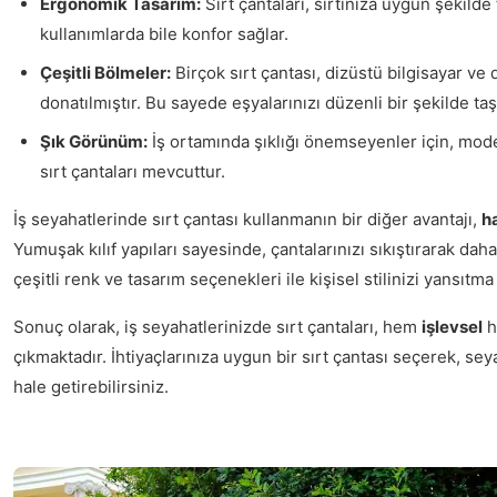
Ergonomik Tasarım:
Sırt çantaları, sırtınıza uygun şekilde 
kullanımlarda bile konfor sağlar.
Çeşitli Bölmeler:
Birçok sırt çantası, dizüstü bilgisayar ve 
donatılmıştır. Bu sayede eşyalarınızı düzenli bir şekilde taşı
Şık Görünüm:
İş ortamında şıklığı önemseyenler için, mo
sırt çantaları mevcuttur.
İş seyahatlerinde sırt çantası kullanmanın bir diğer avantajı,
ha
Yumuşak kılıf yapıları sayesinde, çantalarınızı sıkıştırarak daha 
çeşitli renk ve tasarım seçenekleri ile kişisel stilinizi yansıtma
Sonuç olarak, iş seyahatlerinizde sırt çantaları, hem
işlevsel
h
çıkmaktadır. İhtiyaçlarınıza uygun bir sırt çantası seçerek, sey
hale getirebilirsiniz.