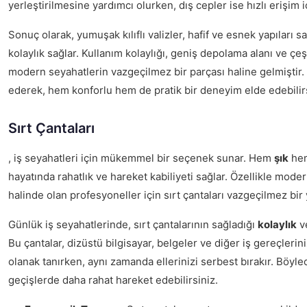
yerleştirilmesine yardımcı olurken, dış cepler ise hızlı erişim iç
Sonuç olarak, yumuşak kılıflı valizler, hafif ve esnek yapıları
kolaylık sağlar. Kullanım kolaylığı, geniş depolama alanı ve çeşi
modern seyahatlerin vazgeçilmez bir parçası haline gelmiştir. 
ederek, hem konforlu hem de pratik bir deneyim elde edebilirs
Sırt Çantaları
, iş seyahatleri için mükemmel bir seçenek sunar. Hem
şık
he
hayatında rahatlık ve hareket kabiliyeti sağlar. Özellikle mode
halinde olan profesyoneller için sırt çantaları vazgeçilmez bir 
Günlük iş seyahatlerinde, sırt çantalarının sağladığı
kolaylık
v
Bu çantalar, dizüstü bilgisayar, belgeler ve diğer iş gereçlerin
olanak tanırken, aynı zamanda ellerinizi serbest bırakır. Böyle
geçişlerde daha rahat hareket edebilirsiniz.