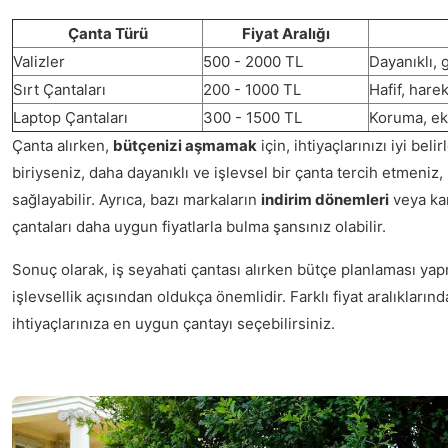
Çanta Türü
Fiyat Aralığı
Valizler
500 - 2000 TL
Dayanıklı, 
Sırt Çantaları
200 - 1000 TL
Hafif, harek
Laptop Çantaları
300 - 1500 TL
Koruma, ek
Çanta alırken,
bütçenizi aşmamak
için, ihtiyaçlarınızı iyi bel
biriyseniz, daha dayanıklı ve işlevsel bir çanta tercih etmeniz
sağlayabilir. Ayrıca, bazı markaların
indirim dönemleri
veya kam
çantaları daha uygun fiyatlarla bulma şansınız olabilir.
Sonuç olarak, iş seyahati çantası alırken bütçe planlaması 
işlevsellik açısından oldukça önemlidir. Farklı fiyat aralıkları
ihtiyaçlarınıza en uygun çantayı seçebilirsiniz.