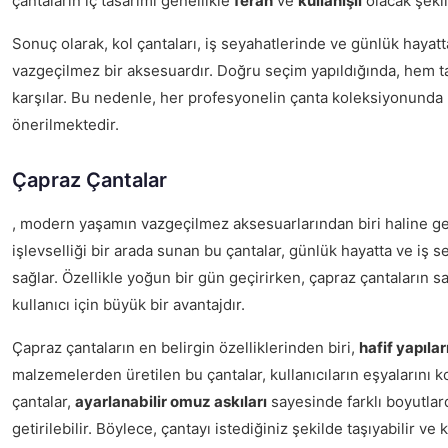
çantaların iç tasarımı genellikle
ferah
ve
kullanışlı
olacak şeki
Sonuç olarak, kol çantaları, iş seyahatlerinde ve günlük hayatta
vazgeçilmez bir aksesuardır. Doğru seçim yapıldığında, hem tar
karşılar. Bu nedenle, her profesyonelin çanta koleksiyonunda 
önerilmektedir.
Çapraz Çantalar
, modern yaşamın vazgeçilmez aksesuarlarından biri haline ge
işlevselliği bir arada sunan bu çantalar, günlük hayatta ve iş 
sağlar. Özellikle yoğun bir gün geçirirken, çapraz çantaların sa
kullanıcı için büyük bir avantajdır.
Çapraz çantaların en belirgin özelliklerinden biri,
hafif yapılar
malzemelerden üretilen bu çantalar, kullanıcıların eşyalarını k
çantalar,
ayarlanabilir omuz askıları
sayesinde farklı boyutlard
getirilebilir. Böylece, çantayı istediğiniz şekilde taşıyabilir ve 