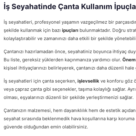
İş Seyahatinde Çanta Kullanım İpuçla
İş seyahatleri, profesyonel yaşamın vazgeçilmez bir parçasıdır
şekilde kullanmak için bazı
ipuçları
bulunmaktadır. Doğru strate
kolaylaştırabilir ve zamanınızı daha etkili bir şekilde yönetebili
Çantanızı hazırlamadan önce, seyahatiniz boyunca ihtiyaç duyac
Bu liste, gereksiz yüklerden kaçınmanıza yardımcı olur.
Öneml
kişisel ihtiyaçlarınızı belirleyerek, çantanızı daha düzenli hale g
İş seyahatleri için çanta seçerken,
işlevsellik
ve konforu göz ö
veya çapraz çanta gibi seçenekler, taşıma kolaylığı sağlar. Ayr
olması, eşyalarınızı düzenli bir şekilde yerleştirmenizi sağlar.
Çantanızın malzemesi, hem dayanıklılık hem de estetik açıdan
seyahat sırasında beklenmedik hava koşullarına karşı koruma s
güvende olduğundan emin olabilirsiniz.