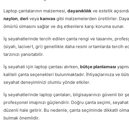
Laptop çantalarının malzemesi,
dayanıklılık
ve estetik açısınd
naylon
,
deri
veya
kanvas
gibi malzemelerden üretilirler. Day
ömürlü olmasını sağlar ve dış etkenlere karşı koruma sunar.
İş seyahatlerinde tercih edilen çanta rengi ve tasarımı, profesy
(siyah, lacivert, gri) genellikle daha resmi ortamlarda tercih ed
tarzınızı yansıtabilir.
İş seyahati için laptop çantası alırken,
bütçe planlaması
yapmak
kaliteli çanta seçenekleri bulunmaktadır. İhtiyaçlarınıza ve b
seyahat deneyiminizi olumlu yönde etkiler.
İş seyahatlerinde laptop çantaları, bilgisayarınızı güvenli bir
profesyonel imajınızı güçlendirir. Doğru çanta seçimi, seyaha
düzenli hale getirir. Bu nedenle, çanta seçiminde dikkatli olm
bulmak önemlidir.