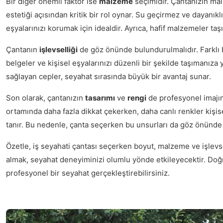
Bir diğer önemli faktör ise
malzeme
seçimidir. Çantanızın ma
estetiği açısından kritik bir rol oynar. Su geçirmez ve dayanık
eşyalarınızı korumak için idealdir. Ayrıca, hafif malzemeler taşı
Çantanın
işlevselliği
de göz önünde bulundurulmalıdır. Farklı b
belgeler ve kişisel eşyalarınızı düzenli bir şekilde taşımanıza 
sağlayan cepler, seyahat sırasında büyük bir avantaj sunar.
Son olarak, çantanızın
tasarımı
ve
rengi
de profesyonel imajınız
ortamında daha fazla dikkat çekerken, daha canlı renkler kişis
tanır. Bu nedenle, çanta seçerken bu unsurları da göz önünde
Özetle, iş seyahati çantası seçerken boyut, malzeme ve işlevsel
almak, seyahat deneyiminizi olumlu yönde etkileyecektir. Doğ
profesyonel bir seyahat gerçekleştirebilirsiniz.