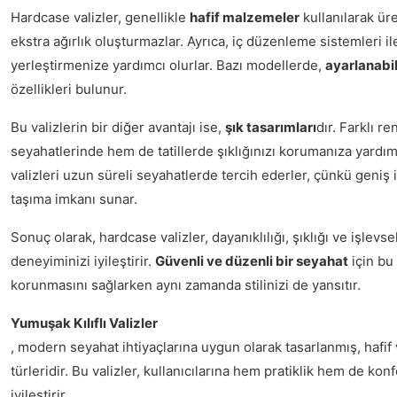
Hardcase valizler, genellikle
hafif malzemeler
kullanılarak üre
ekstra ağırlık oluşturmazlar. Ayrıca, iç düzenleme sistemleri il
yerleştirmenize yardımcı olurlar. Bazı modellerde,
ayarlanabil
özellikleri bulunur.
Bu valizlerin bir diğer avantajı ise,
şık tasarımları
dır. Farklı r
seyahatlerinde hem de tatillerde şıklığınızı korumanıza yardımcı
valizleri uzun süreli seyahatlerde tercih ederler, çünkü geniş
taşıma imkanı sunar.
Sonuç olarak, hardcase valizler, dayanıklılığı, şıklığı ve işlevs
deneyiminizi iyileştirir.
Güvenli ve düzenli bir seyahat
için bu 
korunmasını sağlarken aynı zamanda stilinizi de yansıtır.
Yumuşak Kılıflı Valizler
, modern seyahat ihtiyaçlarına uygun olarak tasarlanmış, hafif 
türleridir. Bu valizler, kullanıcılarına hem pratiklik hem de k
iyileştirir.