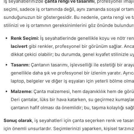
İş seyahatlerinizde
çanta rengi ve tasarımı
, profesyonel imajı
seçimi, sadece iş ortamında değil, aynı zamanda sosyal ortaml
sunduğunuzun bir göstergesidir. Bu nedenle, çanta rengi ve ta
stilinizi ve iş ortamının gereksinimlerini göz önünde bulundur
Renk Seçimi:
İş seyahatlerinde genellikle koyu ve nötr renk
lacivert
gibi renkler, profesyonel bir görünüm sağlar. Anca
dikkat çekici olabilir; bu durumda, genel kıyafet stilinizle
Tasarım:
Çantanın tasarımı, işlevselliği ile estetiği bir aray
genellikle daha şık ve profesyonel bir izlenim yaratır. Ayrı
laptop, belgeler ve diğer iş eşyaları için yeterli bölme olmal
Malzeme:
Çanta malzemesi, hem dayanıklılık hem de görünü
Deri çantalar, lüks bir hava katarken, su geçirmez kumaşlar 
çantanın hafif olması da önemlidir; bu, taşıma kolaylığı sağl
Sonuç olarak
, iş seyahatleri için çanta seçerken renk ve tasa
için önemli unsurlardır. Seçimlerinizi yaparken, kişisel tarzını