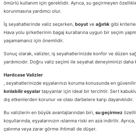
ömürlü kullanım için gereklidir. Ayrıca, su geçirmeyen özellikl
korunmasına yardımcı olur.
İş seyahatlerinde valiz seçerken,
boyut
ve
ağırlık
gibi kriterl
Hava yolu şirketlerinin bagaj kurallarına uygun bir seçim ya
yaşamamanız için önemlidir.
Sonuç olarak, valizler, iş seyahatlerinizde konfor ve düzen sa
yardımcıdır. Doğru valiz seçimi ile seyahat deneyiminizi daha ke
Hardcase Valizler
, seyahatlerinizde eşyalarınızı koruma konusunda en güvenilir 
kırılabilir eşyalar
taşıyanlar için ideal bir tercihtir. Sert kabuk
dış etkenlerden korunur ve olası darbelere karşı dayanıklıdır.
Bu valizlerin en büyük avantajlarından biri,
su geçirmez
özelli
koşullarında, eşyalarınızın ıslanma riski en aza indirilir. Ayrıca
çalınma veya zarar görme ihtimali de düşer.