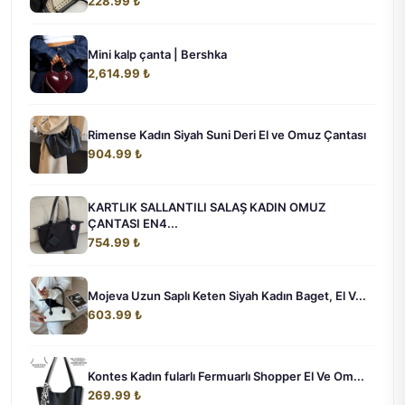
228.99 ₺
Mini kalp çanta | Bershka
2,614.99 ₺
Rimense Kadın Siyah Suni Deri El ve Omuz Çantası
904.99 ₺
KARTLIK SALLANTILI SALAŞ KADIN OMUZ
ÇANTASI EN4...
754.99 ₺
Mojeva Uzun Saplı Keten Siyah Kadın Baget, El V...
603.99 ₺
Kontes Kadın fularlı Fermuarlı Shopper El Ve Om...
269.99 ₺