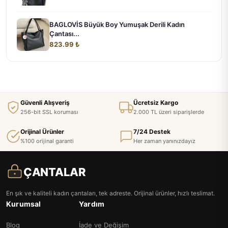
BAGLOVİS Büyük Boy Yumuşak Derili Kadın
Çantası...
823.99 ₺
Güvenli Alışveriş
Ücretsiz Kargo
256-bit SSL koruması
2.000 TL üzeri siparişlerde
Orijinal Ürünler
7/24 Destek
%100 orijinal garanti
Her zaman yanınızdayız
ÇANTALAR
En şık ve kaliteli kadın çantaları, tek adreste. Orijinal ürünler, hızlı teslimat.
Kurumsal
Yardım
Blog
İade ve Değişim