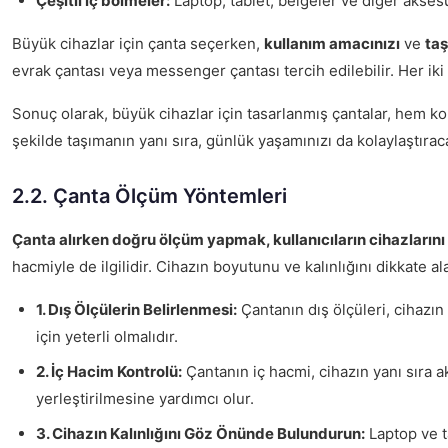
Çeşitli iç bölmeler:
Laptop, tablet, belgeler ve diğer akses
Büyük cihazlar için çanta seçerken,
kullanım amacınızı
ve
taş
evrak çantası veya messenger çantası tercih edilebilir. Her ik
Sonuç olarak, büyük cihazlar için tasarlanmış çantalar, hem ko
şekilde taşımanın yanı sıra, günlük yaşamınızı da kolaylaştıraca
2.2. Çanta Ölçüm Yöntemleri
Çanta alırken doğru ölçüm yapmak, kullanıcıların cihazlarını en
hacmiyle de ilgilidir. Cihazın boyutunu ve kalınlığını dikkate a
1. Dış Ölçülerin Belirlenmesi:
Çantanın dış ölçüleri, cihazın 
için yeterli olmalıdır.
2. İç Hacim Kontrolü:
Çantanın iç hacmi, cihazın yanı sıra ak
yerleştirilmesine yardımcı olur.
3. Cihazın Kalınlığını Göz Önünde Bulundurun:
Laptop ve ta