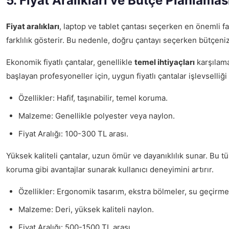
5. Fiyat Aralıkları ve Bütçe Planlamas
Fiyat aralıkları
, laptop ve tablet çantası seçerken en önemli fak
farklılık gösterir. Bu nedenle, doğru çantayı seçerken bütçeni
Ekonomik fiyatlı çantalar, genellikle
temel ihtiyaçları
karşılamak
başlayan profesyoneller için, uygun fiyatlı çantalar işlevselli
Özellikler: Hafif, taşınabilir, temel koruma.
Malzeme: Genellikle polyester veya naylon.
Fiyat Aralığı: 100-300 TL arası.
Yüksek kaliteli çantalar, uzun ömür ve dayanıklılık sunar. Bu tü
koruma gibi avantajlar sunarak kullanıcı deneyimini artırır.
Özellikler: Ergonomik tasarım, ekstra bölmeler, su geçirme
Malzeme: Deri, yüksek kaliteli naylon.
Fiyat Aralığı: 500-1500 TL arası.