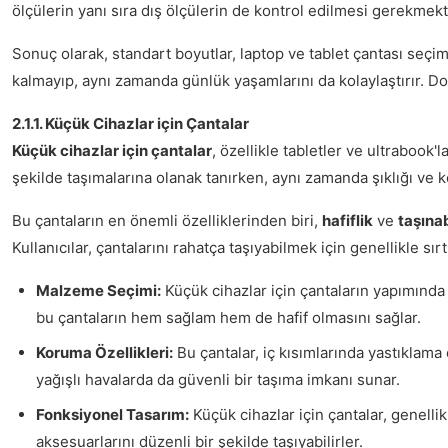
ölçülerin yanı sıra dış ölçülerin de kontrol edilmesi gerekmekt
Sonuç olarak, standart boyutlar, laptop ve tablet çantası seçimi
kalmayıp, aynı zamanda günlük yaşamlarını da kolaylaştırır. Do
2.1.1. Küçük Cihazlar için Çantalar
Küçük cihazlar için çantalar
, özellikle tabletler ve ultrabook'l
şekilde taşımalarına olanak tanırken, aynı zamanda şıklığı ve k
Bu çantaların en önemli özelliklerinden biri,
hafiflik
ve
taşınab
Kullanıcılar, çantalarını rahatça taşıyabilmek için genellikle sı
Malzeme Seçimi:
Küçük cihazlar için çantaların yapımında 
bu çantaların hem sağlam hem de hafif olmasını sağlar.
Koruma Özellikleri:
Bu çantalar, iç kısımlarında yastıklama
yağışlı havalarda da güvenli bir taşıma imkanı sunar.
Fonksiyonel Tasarım:
Küçük cihazlar için çantalar, genellikl
aksesuarlarını düzenli bir şekilde taşıyabilirler.