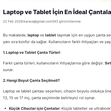
Laptop ve Tablet İçin En İdeal Çantala
22 Feb 2026
rkaraca@gmail.com
343 görüntülenme
Bu makalede,
laptop
ve
tablet
taşımak için en uygun çanta seçe
yanı sıra konfor da sağlar. Kullanıcıların farklı ihtiyaçları v
1. Laptop ve Tablet Çanta Türleri
Farklı çanta türleri, kullanıcıların ihtiyaçlarına göre değişir.
Sır
sunar.
2. Hangi Boyut Çanta Seçilmeli?
Laptop ve tablet çantası seçerken, cihazın boyutu oldukça önem
13, 15 ve 17 inç, çanta seçiminde belirleyici rol oynar.
Küçük Cihazlar için Çantalar:
Küçük tabletler ve ultrabook'la