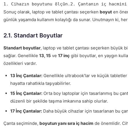
1. Cihazın boyutunu ölçün.2. Çantanın iç hacmini
Sonuç olarak, laptop ve tablet çantası seçerken
boyut
en önem
günlük yaşamda kullanım kolaylığı da sunar. Unutmayın ki, he
2.1. Standart Boyutlar
Standart boyutlar
, laptop ve tablet çantası seçerken büyük bi
sağlar. Genellikle
13, 15
ve
17 inç
gibi boyutlar, en yaygın kull
özellikleri vardır.
13 İnç Çantalar:
Genellikle ultrabook'lar ve küçük tabletler i
hayatta rahatlıkla taşıyabilirler.
15 İnç Çantalar:
Orta boy laptoplar için tasarlanmış bu çanta
düzenli bir şekilde taşıma imkanına sahip olurlar.
17 İnç Çantalar:
Daha büyük cihazlar için tasarlanan bu çant
Çanta seçiminde,
boyutun yanı sıra iç hacim
de önemlidir. Cih