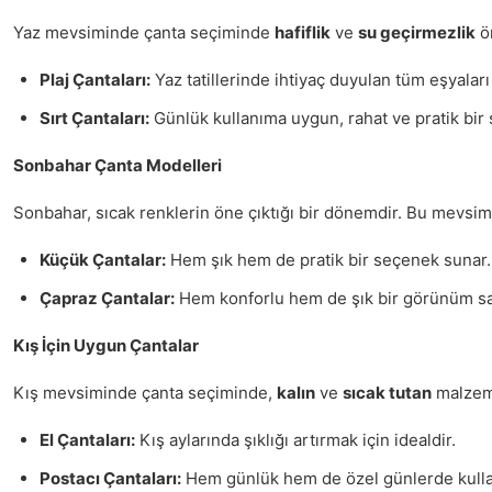
Yaz mevsiminde çanta seçiminde
hafiflik
ve
su geçirmezlik
ön
Plaj Çantaları:
Yaz tatillerinde ihtiyaç duyulan tüm eşyaları 
Sırt Çantaları:
Günlük kullanıma uygun, rahat ve pratik bir 
Sonbahar Çanta Modelleri
Sonbahar, sıcak renklerin öne çıktığı bir dönemdir. Bu mevsi
Küçük Çantalar:
Hem şık hem de pratik bir seçenek sunar.
Çapraz Çantalar:
Hem konforlu hem de şık bir görünüm sa
Kış İçin Uygun Çantalar
Kış mevsiminde çanta seçiminde,
kalın
ve
sıcak tutan
malzeme
El Çantaları:
Kış aylarında şıklığı artırmak için idealdir.
Postacı Çantaları:
Hem günlük hem de özel günlerde kullanı