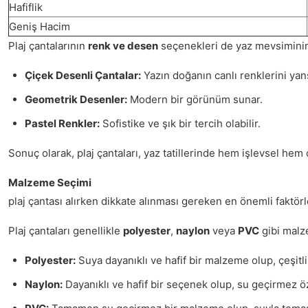
Hafiflik
Geniş Hacim
Plaj çantalarının
renk ve desen
seçenekleri de yaz mevsiminin en
Çiçek Desenli Çantalar:
Yazın doğanın canlı renklerini yans
Geometrik Desenler:
Modern bir görünüm sunar.
Pastel Renkler:
Sofistike ve şık bir tercih olabilir.
Sonuç olarak, plaj çantaları, yaz tatillerinde hem işlevsel hem
Malzeme Seçimi
plaj çantası alırken dikkate alınması gereken en önemli faktör
Plaj çantaları genellikle
polyester
,
naylon
veya
PVC
gibi malze
Polyester:
Suya dayanıklı ve hafif bir malzeme olup, çeşitl
Naylon:
Dayanıklı ve hafif bir seçenek olup, su geçirmez öze