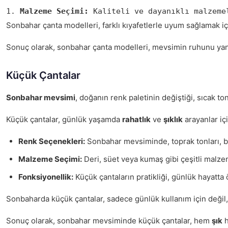
1. 
Malzeme Seçimi:
 Kaliteli ve dayanıklı malzeme
Sonbahar çanta modelleri, farklı kıyafetlerle uyum sağlamak i
Sonuç olarak, sonbahar çanta modelleri, mevsimin ruhunu yansıt
Küçük Çantalar
Sonbahar mevsimi
, doğanın renk paletinin değiştiği, sıcak to
Küçük çantalar, günlük yaşamda
rahatlık
ve
şıklık
arayanlar içi
Renk Seçenekleri:
Sonbahar mevsiminde, toprak tonları, bor
Malzeme Seçimi:
Deri, süet veya kumaş gibi çeşitli malzem
Fonksiyonellik:
Küçük çantaların pratikliği, günlük hayatta 
Sonbaharda küçük çantalar, sadece günlük kullanım için değil, 
Sonuç olarak, sonbahar mevsiminde küçük çantalar, hem
şık
h