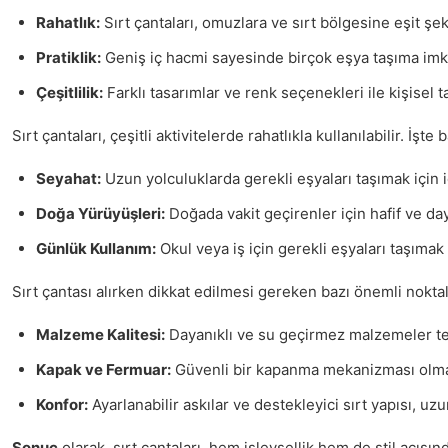
Rahatlık:
Sırt çantaları, omuzlara ve sırt bölgesine eşit şek
Pratiklik:
Geniş iç hacmi sayesinde birçok eşya taşıma imk
Çeşitlilik:
Farklı tasarımlar ve renk seçenekleri ile kişisel t
Sırt çantaları, çeşitli aktivitelerde rahatlıkla kullanılabilir. İşte 
Seyahat:
Uzun yolculuklarda gerekli eşyaları taşımak için i
Doğa Yürüyüşleri:
Doğada vakit geçirenler için hafif ve day
Günlük Kullanım:
Okul veya iş için gerekli eşyaları taşımak
Sırt çantası alırken dikkat edilmesi gereken bazı önemli noktal
Malzeme Kalitesi:
Dayanıklı ve su geçirmez malzemeler ter
Kapak ve Fermuar:
Güvenli bir kapanma mekanizması olmas
Konfor:
Ayarlanabilir askılar ve destekleyici sırt yapısı, uz
Sonuç
olarak, sırt çantaları, hem işlevsellik hem de stil açısı