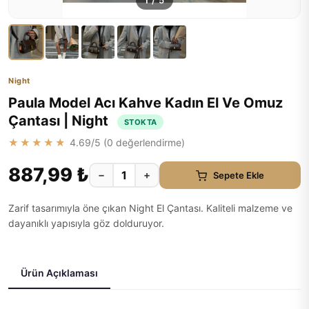
1
/
5
Night
Paula Model Acı Kahve Kadın El Ve Omuz
Çantası | Night
STOKTA
★★★★★
4.69
/5 (
0
değerlendirme)
887,99 ₺
−
+
Sepete Ekle
Zarif tasarımıyla öne çıkan Night El Çantası. Kaliteli malzeme ve
dayanıklı yapısıyla göz dolduruyor.
Ürün Açıklaması