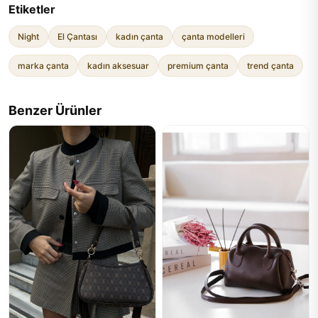
Etiketler
Night
El Çantası
kadın çanta
çanta modelleri
marka çanta
kadın aksesuar
premium çanta
trend çanta
Benzer Ürünler