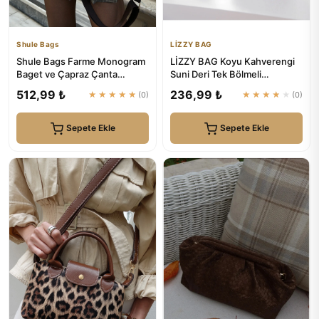
Shule Bags
LİZZY BAG
Shule Bags Farme Monogram
LİZZY BAG Koyu Kahverengi
Baget ve Çapraz Çanta
Suni Deri Tek Bölmeli
Kahverengi
Fermuarlı Ayarlanabilir Askıl...
512,99 ₺
236,99 ₺
★★★★★
(0)
★★★★★
(0)
Sepete Ekle
Sepete Ekle