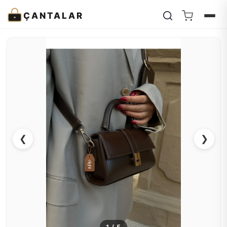
ÇANTALAR
❮
❯