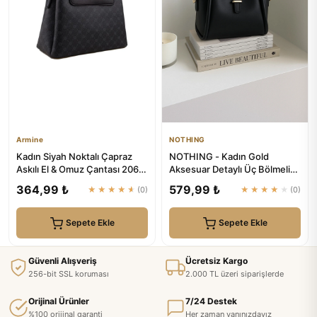
Armine
NOTHING
Kadın Siyah Noktalı Çapraz
NOTHING - Kadın Gold
Askılı El & Omuz Çantası 206 |
Aksesuar Detaylı Üç Bölmeli
Armine
Tasarım Çıkarılabilir Makyaj...
364,99 ₺
579,99 ₺
★★★★★
(0)
★★★★★
(0)
Sepete Ekle
Sepete Ekle
Güvenli Alışveriş
Ücretsiz Kargo
256-bit SSL koruması
2.000 TL üzeri siparişlerde
Orijinal Ürünler
7/24 Destek
%100 orijinal garanti
Her zaman yanınızdayız