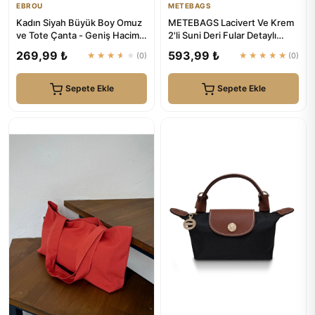
EBROU
METEBAGS
Kadın Siyah Büyük Boy Omuz
METEBAGS Lacivert Ve Krem
ve Tote Çanta - Geniş Hacim |
2'li Suni Deri Fular Detaylı
EBROU
Omuz& El Çantası
269,99 ₺
593,99 ₺
★★★★★
(0)
★★★★★
(0)
Sepete Ekle
Sepete Ekle