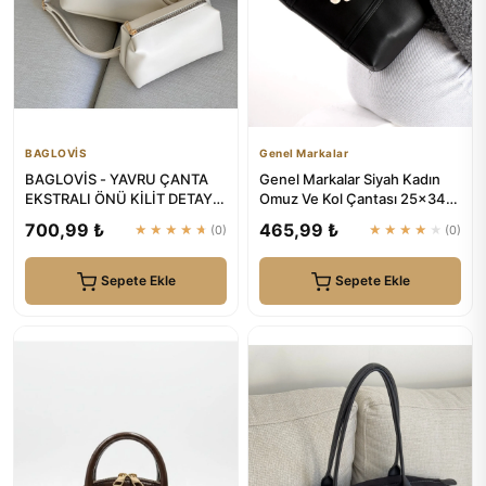
BAGLOVİS
Genel Markalar
BAGLOVİS - YAVRU ÇANTA
Genel Markalar Siyah Kadın
EKSTRALI ÖNÜ KİLİT DETAYLI
Omuz Ve Kol Çantası 25x34
KREM KADIN OMUZ ÇANTASI
Ebatında
700,99 ₺
465,99 ₺
★★★★★
(0)
★★★★★
(0)
Sepete Ekle
Sepete Ekle