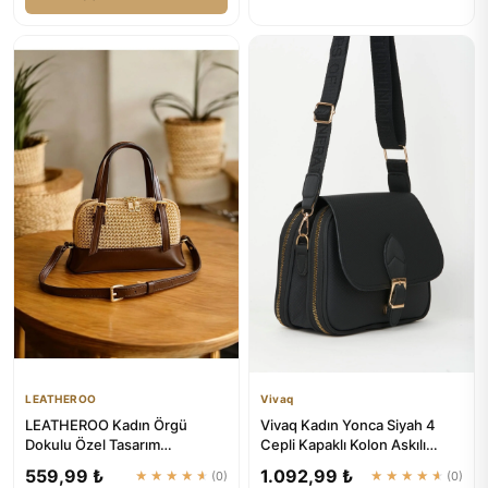
LEATHEROO
Vivaq
LEATHEROO Kadın Örgü
Vivaq Kadın Yonca Siyah 4
Dokulu Özel Tasarım
Cepli Kapaklı Kolon Askılı
Kahverengi Baget Çanta
Fermuar ve Çıt Çıt Kapam...
559,99 ₺
1.092,99 ₺
★★★★★
(0)
★★★★★
(0)