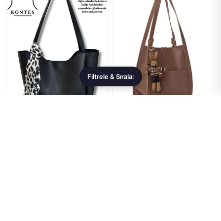
Filtrele & Sırala:
Kontes
Lucky Bees
Kontes Kadın fularlı Fermuarlı
Lucky Bees Kadın El ve Omuz
Shopper El Ve Omuz Çantası
Çantası
269,99 ₺
2.105,99 ₺
★★★★★
(0)
★★★★★
(0)
Sepete Ekle
Sepete Ekle