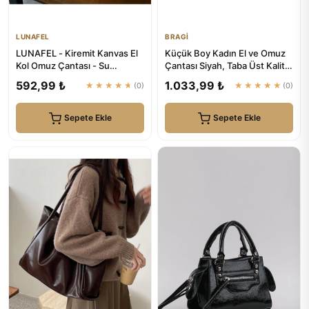
LUNAFEL
BRAGİ
LUNAFEL - Kiremit Kanvas El
Küçük Boy Kadın El ve Omuz
Kol Omuz Çantası - Su
Çantası Siyah, Taba Üst Kalite
Geçirmez Kumaş - Tote Bez
| BRAGİ
592,99 ₺
1.033,99 ₺
★★★★★
(0)
★★★★★
(0)
E...
Sepete Ekle
Sepete Ekle