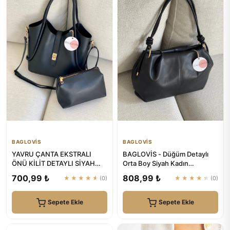
BAGLOVİS
BAGLOVİS
YAVRU ÇANTA EKSTRALI
BAGLOVİS - Düğüm Detaylı
ÖNÜ KİLİT DETAYLI SİYAH
Orta Boy Siyah Kadın
KADIN OMUZ ÇANTASI |
Fermuarlı Suni Deri Omuz
700,99 ₺
808,99 ₺
★★★★★
(0)
★★★★★
(0)
BAGLOVİS
Çantas...
Sepete Ekle
Sepete Ekle